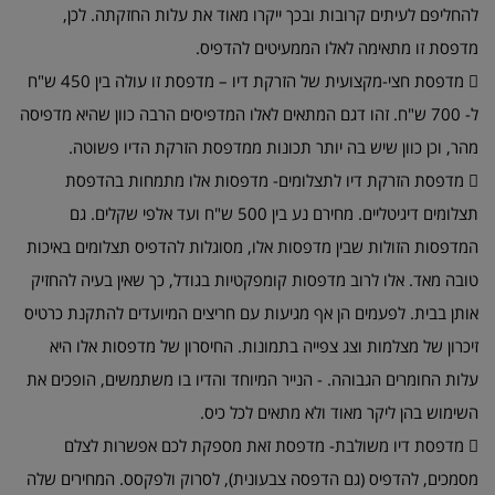
להחליפם לעיתים קרובות ובכך ייקרו מאוד את עלות החזקתה. לכן,
מדפסת זו מתאימה לאלו הממעיטים להדפיס.

מדפסת חצי-מקצועית של הזרקת דיו – מדפסת זו עולה בין 450 ש"ח
ל- 700 ש"ח. זהו דגם המתאים לאלו המדפיסים הרבה כוון שהיא מדפיסה
מהר, וכן כוון שיש בה יותר תכונות ממדפסת הזרקת הדיו פשוטה.

מדפסת הזרקת דיו לתצלומים- מדפסות אלו מתמחות בהדפסת
תצלומים דיגיטליים. מחירם נע בין 500 ש"ח ועד אלפי שקלים. גם
המדפסות הזולות שבין מדפסות אלו, מסוגלות להדפיס תצלומים באיכות
טובה מאד. אלו לרוב מדפסות קומפקטיות בגודל, כך שאין בעיה להחזיק
אותן בבית. לפעמים הן אף מגיעות עם חריצים המיועדים להתקנת כרטיס
זיכרון של מצלמות וצג צפייה בתמונות. החיסרון של מדפסות אלו היא
עלות החומרים הגבוהה. - הנייר המיוחד והדיו בו משתמשים, הופכים את
השימוש בהן ליקר מאוד ולא מתאים לכל כיס.

מדפסת דיו משולבת- מדפסת זאת מספקת לכם אפשרות לצלם
מסמכים, להדפיס (גם הדפסה צבעונית), לסרוק ולפקסס. המחירים שלה