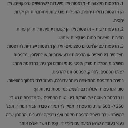
1. מדפסות מקצועיות- מדפסות אלו מיועדות לשימושיים גרפיקאיים. אלו
הן מדפסות גדולות יחסית, המכילות פונקציות מתוחכמות והן יקרות
יחסית.
2. מדפסות לבית – מדפסות אלו הן קטנות יחסית וזולות. הן פחות
מהירות ומציעות פחות פונקציות שימוש.
3. מדפסות עם אלמנטיים ספציפיים- אלו הן מדפסות ייעודיות להדפסות
תצלומים דיגיטאליים או הדפסות צבע איכותיות או לחילופין, מדפסות
משולבות הכוללות סורק אופטי פנימי ומודם וכך ניתן במדפסת אחת:
לצלם מסמכים, לסרוק, לפקסס וגם להדפיס.
בחירת המדפסת המתאימה ביותר עבורכם, תעזור לכם לחסוך בהוצאות.
סוגי המדפסות היכולות גם לשמש כמדפסות ביתיות הן:

מדפסת פשוטה של הזרקת דיו - טווח המחירים של מדפסת זו נע בין
250 ל- 500 ש"ח. מדפסת זו תפיק לך תמורה סברה עבור המחיר. תוכל
להשתמש בה בשביל הדפסת טקסט ואף גרפיקה צבעונית. החסרון שלה
נעוץ בעובדה שהיא מגיעה עם מיכלי דיו קטנים אשר ייאלצו אותך