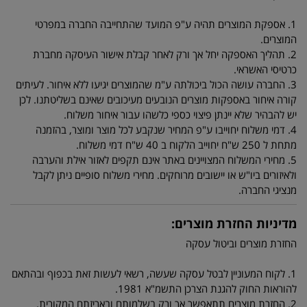
1. אספקת המוצרים תהיה ע"פ המועד שהתחייבה החברה במפרטי
המוצרים.
2. תהליך האספקה יחל אך ורק לאחר קבלת אישור העיסקה מחברת
כרטיסי האשראי.
3. החברה עושה הכול ביכולתה ע"מ שהמוצרים יגיעו ללא איחור. לעיתים
קורה איחור באספקות מוצרים הנובעים מעיכובים שאינם בשליטתנו. לכן
יש להבהיר שלא יינתן פיצוי כספי כלשהו עבור איחור משלוח.
4. דמי משלוח יחוייבו ע"פ המחיר שנקבע לכל מוצר ומוצר, בהזמנה
מתחת ל 250 ש"ח יחוייב הלקוח ב 40 ש"ח דמי משלוח.
5. מחירי המשלוח המצויינים באתר אינם תקפים לאזור אילת והערבה
ולאיזורים ביו"ש או יישובים מרוחקים. מחירי משלוח סופיים ניתן לקבל
מנציגי החברה.
מדיניות החזרת מוצרים:
החזרת מוצרים וביטול עסקה
1. לקוח המעוניין לבטל עסקה שעשה, רשאי לעשות זאת בכפוף ובהתאם
להוראות החוק להגנת הצרכן התשמ"א 1981.
2. החזרת מוצרים תתאפשר אך ורק בשלמותם ובאריזתם המקורית.