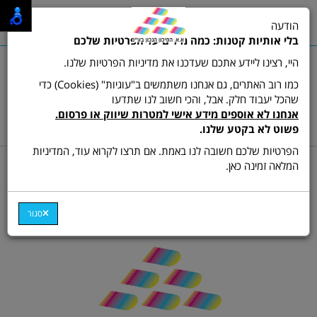
0
הודעה
תפריט
בלי אותיות קטנות: כמה מילים על הפרטיות שלכם
היי, רצינו ליידע אתכם שעדכנו את מדיניות הפרטיות שלנו.
כמו רוב האתרים, גם אנחנו משתמשים ב"עוגיות" (Cookies) כדי
שהכל יעבוד חלק. אבל, והכי חשוב לנו שתדעו
שרות לקוחות ותמיכה:
03-9511473
אנחנו לא אוספים מידע אישי למטרות שיווק או פרסום.
hamikun4u@gmail.com
פשוט לא בקטע שלנו.
הפרטיות שלכם חשובה לנו באמת. אם תרצו לקרוא עוד, המדיניות
דף בית
מאמרים
המלאה זמינה כאן.
המדריך המושלם לקניית
מדפסת
סגור