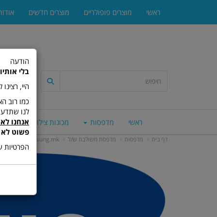
ראשי
מוצרים פופולריים
מוצרים חדשים
אודות
הודעה
בלי אותיו
היי, רצינו
לנו שתדעו
אנחנו לא 
ראשי
מדפסות
מכונות צילום
סורק
פשוט לא 
דף בית
מדפסות
מדפסת משולבת ש/ל
Samsung.mk
הפרטיות של