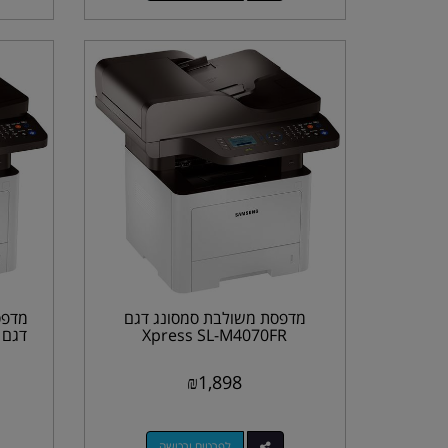
מדפסת משולבת סמסונג דגם
מדפס
Xpress SL-M4070FR
דגם press Pro SL-M3870FW
₪
1,898
לפרטים ורכישה