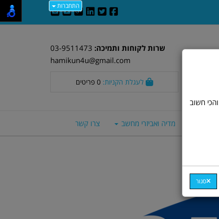
התחברות
שרות לקוחות ותמיכה:
03-9511473
hamikun4u@gmail.com
לעגלת הקניות:
0
פריטים
וד חלק. אבל, והכי חשוב
סה חכמים
מדיה ואביזרי מחשב
צרו קשר
סגור