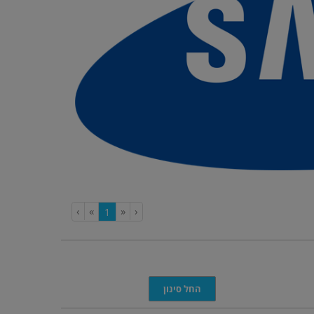
›
»
«
‹
(current)
1