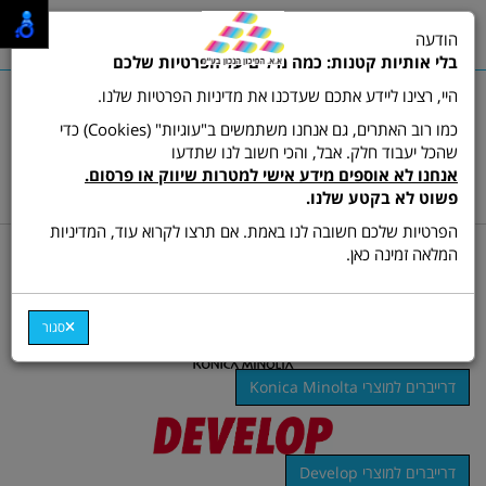
0
הודעה
תפריט
בלי אותיות קטנות: כמה מילים על הפרטיות שלכם
היי, רצינו ליידע אתכם שעדכנו את מדיניות הפרטיות שלנו.
כמו רוב האתרים, גם אנחנו משתמשים ב"עוגיות" (Cookies) כדי
שהכל יעבוד חלק. אבל, והכי חשוב לנו שתדעו
שרות לקוחות ותמיכה:
03-9511473
אנחנו לא אוספים מידע אישי למטרות שיווק או פרסום.
hamikun4u@gmail.com
פשוט לא בקטע שלנו.
הפרטיות שלכם חשובה לנו באמת. אם תרצו לקרוא עוד, המדיניות
דרייברים למכשירים
המלאה זמינה כאן.
סגור
דרייברים למוצרי Konica Minolta
דרייברים למוצרי Develop