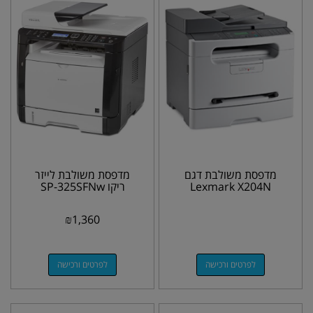
מדפסת משולבת דגם
מדפסת משולבת לייזר
Lexmark X204N
ריקו SP-325SFNw
₪
1,360
לפרטים ורכישה
לפרטים ורכישה