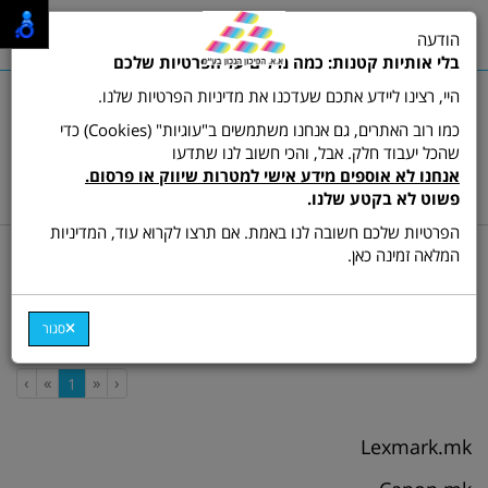
0
הודעה
תפריט
בלי אותיות קטנות: כמה מילים על הפרטיות שלכם
היי, רצינו ליידע אתכם שעדכנו את מדיניות הפרטיות שלנו.
כמו רוב האתרים, גם אנחנו משתמשים ב"עוגיות" (Cookies) כדי
שהכל יעבוד חלק. אבל, והכי חשוב לנו שתדעו
שרות לקוחות ותמיכה:
03-9511473
אנחנו לא אוספים מידע אישי למטרות שיווק או פרסום.
hamikun4u@gmail.com
פשוט לא בקטע שלנו.
הפרטיות שלכם חשובה לנו באמת. אם תרצו לקרוא עוד, המדיניות
דף בית
מדפסות
מדפסת משולבת ש/ל
המלאה זמינה כאן.
מדפסת משולבת ש/ל
סגור
›
»
«
‹
(current)
1
Lexmark.mk