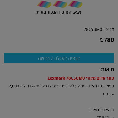
מק"ט :
78C5UM0
₪
780
תיאור:
טונר אדום מקורי Lexmark 78C5UM0
תפוקת טונר אדום ממוצע להדפסה רציפה במצב חד-צדדי לכ- 7,000
עמודים
מתאים לדגמים :
CS-521dn