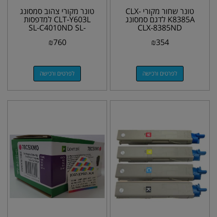
טונר שחור מקורי CLX-
טונר מקורי צהוב סמסונג
K8385A לדגם סמסונג
CLT-Y603L למדפסות
SL-C4010ND SL-
CLX-8385ND
C4060FX
₪
760
₪
354
לפרטים ורכישה
לפרטים ורכישה