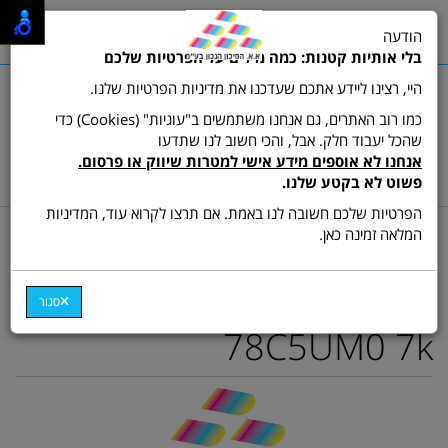
0
הודעה
תפריט
בלי אותיות קטנות: כמה מילים על הפרטיות שלכם
היי, רצינו ליידע אתכם שעדכנו את מדיניות הפרטיות שלנו.
כמו רוב האתרים, גם אנחנו משתמשים ב"עוגיות" (Cookies) כדי
שהכל יעבוד חלק. אבל, והכי חשוב לנו שתדעו
שרות לקוחות ותמיכה:
03-9511473
אנחנו לא אוספים מידע אישי למטרות שיווק או פרסום.
hamikun4u@gmail.com
פשוט לא בקטע שלנו.
הפרטיות שלכם חשובה לנו באמת. אם תרצו לקרוא עוד, המדיניות
דף בית
מתכלים (טונרים ודיו)
טונר צבע מקורי
המלאה זמינה כאן.
טונר אדום מקורי Lexmark
CX/CS-521,622,625
סגור
78C5UM0 7k