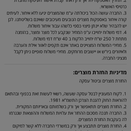
2. תהליך האספקה יחל אך ורק לאחר קבלת אישור העיסקה מחברת
כרטיסי האשראי.
3. החברה עושה הכול ביכולתה ע"מ שהמוצרים יגיעו ללא איחור. לעיתים
קורה איחור באספקות מוצרים הנובעים מעיכובים שאינם בשליטתנו. לכן
יש להבהיר שלא יינתן פיצוי כספי כלשהו עבור איחור משלוח.
4. דמי משלוח יחוייבו ע"פ המחיר שנקבע לכל מוצר ומוצר, בהזמנה
מתחת ל 250 ש"ח יחוייב הלקוח ב 40 ש"ח דמי משלוח.
5. מחירי המשלוח המצויינים באתר אינם תקפים לאזור אילת והערבה
ולאיזורים ביו"ש או יישובים מרוחקים. מחירי משלוח סופיים ניתן לקבל
מנציגי החברה.
מדיניות החזרת מוצרים:
החזרת מוצרים וביטול עסקה
1. לקוח המעוניין לבטל עסקה שעשה, רשאי לעשות זאת בכפוף ובהתאם
להוראות החוק להגנת הצרכן התשמ"א 1981.
2. החזרת מוצרים תתאפשר אך ורק בשלמותם ובאריזתם המקורית.
3. החברה תנכה מסכום ההחזר את עלויות המשלוח וההוצאות שנגרמו
לה בעקבות החזרת המוצרים.
4. החזרת מוצרים תתבצע אך ורק במשרדי החברה ללא קשר למיקום