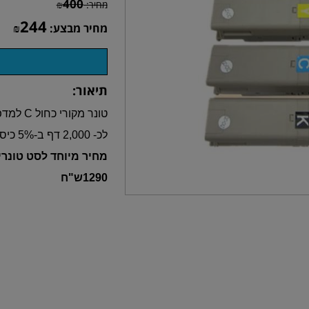
400
מחיר:
₪
244
מחיר מבצע:
₪
תיאור:
טונר מקורי כחול C למדפסת - C3530/MC360 OKI
לכ- 2,000 דף ב-5% כיסוי
מחיר מיוחד לסט טונר
1290ש"ח