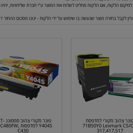
ונר צהוב מקורי למדפסת
טונר מקורי צה
71B50Y0 Lexmark CS/C
Y404S למדפסות 480FW
C430
317,417,517