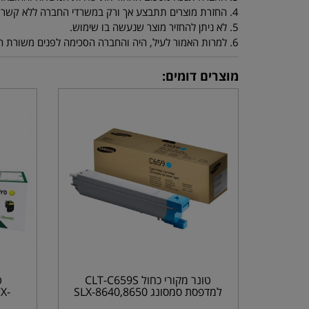
4. החזרת מוצרים תתבצע אך ורק במשרדי החברה ללא קשר למיקום הלקוח, אם הלקוח מחליט לשלוח את המוצר ע"י חברת שליחויות, יהיה הלקוח אחראי למצב המוצר שהחזיר.
5. לא ניתן להחזיר מוצר שנעשה בו שימוש.
6. למרות האמור לעיל, היה והחברה הסכימה לפנים משורת הדין לקבל בחזרה מוצר שנעשה בו שימוש על ידי הלקוח - ינוכו מסכום ההחזר דמי המשלוח וסכום אשר יוחלט עליו ע"י החברה.
מוצרים דומים:
טונר מקורי כחול CLT-C659S
ט
למדפסת סמסונג SLX-8640,8650
X-