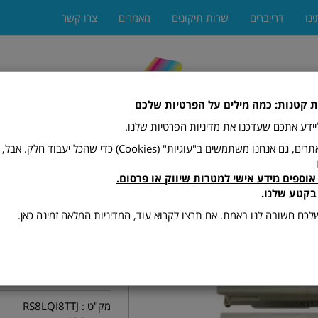
ינו
דרייברים
שרות תיקונים
מאמרים
צרו קשר
ת קטנות: כמה מילים על הפרטיות שלכם
 ליידע אתכם שעדכנו את מדיניות הפרטיות שלנו.
כמו רוב האתרים, גם אנחנו משתמשים ב"עוגיות" (Cookies) כדי שהכל יעב
אוספים מידע אישי למטרות שיווק או פרסום.
ים
מגרסות
מתכלים (טונרים ודיו)
פקסים
פתרונות הדפ
בקטע שלנו.
כם חשובה לנו באמת. אם תרצו לקרוא עוד, המדיניות המלאה זמינה כאן.
MC360
מק"ט :
RS8LQI8TTJ