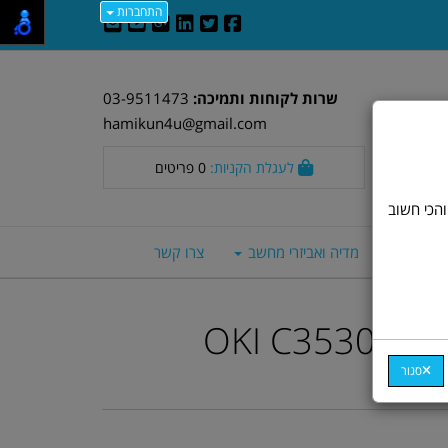
התחברות
שרות לקוחות ותמיכה:
03-9511473
hamikun4u@gmail.com
לעגלת הקניות:
0
פריטים
וד חלק. אבל, והכי חשוב
סה חכמים
מדיה ואביזרי מחשב
צרו קשר
טונר כחול מקורי OKI C3530
סגור