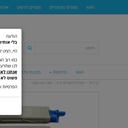
ראשי
מוצרים פופולריים
מוצרים חדשים
אודות
הודעה
בלי אותיו
היי, רצינו
לנו שתדעו
אנחנו לא 
ראשי
מדפסות
מכונות צילום
סורק
פשוט לא 
דף בית
מתכלים (טונרים ודיו)
טונר צבע מקורי
הפרטיות של