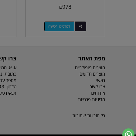
₪
978
לפרטים ורכישה
מפת האתר
צרו קש
מוצרים פופולריים
א. א. המיכ
מוצרים חדשים
כתובת: נח מוזס 6
ראשי
מספר עסק: 3044
צרו קשר
טלפון:
81/2
אודותינו
תנאי רכי
מדיניות פרטיות
כל הזכויות שמורות