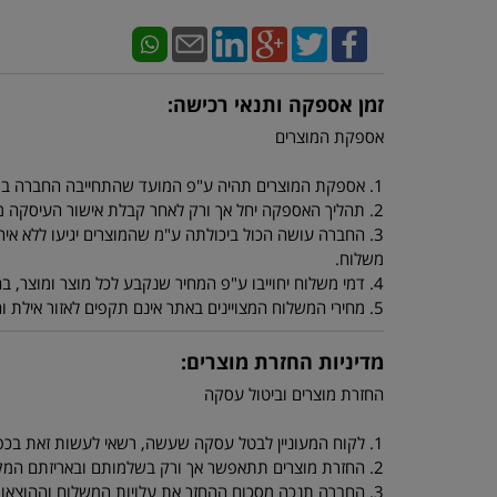
זמן אספקה ותנאי רכישה:
אספקת המוצרים
1. אספקת המוצרים תהיה ע"פ המועד שהתחייבה החברה במפרטי המוצרים.
2. תהליך האספקה יחל אך ורק לאחר קבלת אישור העיסקה מחברת כרטיסי האשראי.
3. החברה עושה הכול ביכולתה ע"מ שהמוצרים יגיעו ללא איחו
משלוח.
4. דמי משלוח יחוייבו ע"פ המחיר שנקבע לכל מוצר ומוצר, בהזמנה מתחת ל 250 ש"ח יחוייב הלקוח ב 40 ש"ח דמי משלוח.
5. מחירי המשלוח המצויינים באתר אינם תקפים לאזור אילת והערבה ולאיזורים ביו"ש או יישובים מרוחקים. מחירי משלוח סופיים ניתן לקבל מנציגי החברה.
מדיניות החזרת מוצרים:
החזרת מוצרים וביטול עסקה
1. לקוח המעוניין לבטל עסקה שעשה, רשאי לעשות זאת בכפוף ובהתאם להוראות החוק להגנת הצרכן התשמ"א 1981.
2. החזרת מוצרים תתאפשר אך ורק בשלמותם ובאריזתם המקורית.
3. החברה תנכה מסכום ההחזר את עלויות המשלוח וההוצאות שנגרמו לה בעקבות החזרת המוצרים.