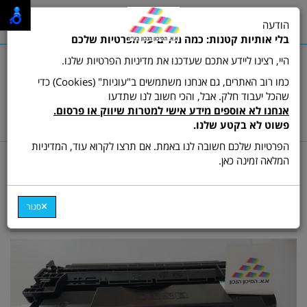
0
הודעה
תפריט
בלי אותיות קטנות: כמה מילים על הפרטיות שלכם
היי, רצינו ליידע אתכם שעדכנו את מדיניות הפרטיות שלנו.
כמו רוב האתרים, גם אנחנו משתמשים ב"עוגיות" (Cookies) כדי
שהכל יעבוד חלק. אבל, והכי חשוב לנו שתדעו
שרות לקוחות ותמיכה:
03-9511473
אנחנו לא אוספים מידע אישי למטרות שיווק או פרסום.
hamikun4u@gmail.com
פשוט לא בקטע שלנו.
הפרטיות שלכם חשובה לנו באמת. אם תרצו לקרוא עוד, המדיניות
דף בית
מתכלים (טונרים ודיו)
המלאה זמינה כאן.
טונר תואם HP 226X /
Canon CRG-052H
סגור