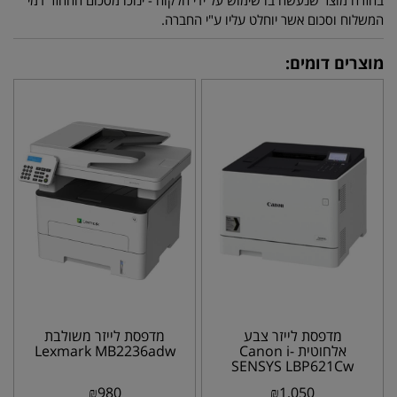
בחזרה מוצר שנעשה בו שימוש על ידי הלקוח - ינוכו מסכום ההחזר דמי
המשלוח וסכום אשר יוחלט עליו ע"י החברה.
מוצרים דומים:
מדפסת לייזר צבע
מדפסת לייזר משולבת
אלחוטית Canon i-
Lexmark MB2236adw
SENSYS LBP621Cw
₪
980
₪
1,050