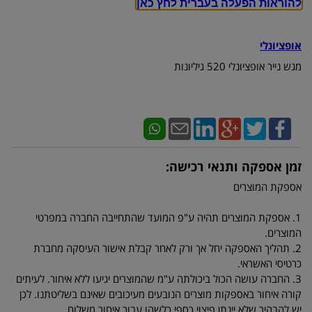
להוראות הפעלה בעברית לחץ כאן
אופציונלי
מגש נייר אופציונלי 520 גיליונות
זמן אספקה ותנאי רכישה:
אספקת המוצרים
1. אספקת המוצרים תהיה ע"פ המועד שהתחייבה החברה במפרטי
המוצרים.
2. תהליך האספקה יחל אך ורק לאחר קבלת אישור העיסקה מחברת
כרטיסי האשראי.
3. החברה עושה הכול ביכולתה ע"מ שהמוצרים יגיעו ללא איחור. לעיתים
קורה איחור באספקות מוצרים הנובעים מעיכובים שאינם בשליטתנו. לכן
יש להבהיר שלא יינתן פיצוי כספי כלשהו עבור איחור משלוח.