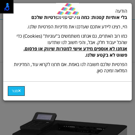
0
הודעה
תפריט
בלי אותיות קטנות: כמה מילים על הפרטיות שלכם
היי, רצינו ליידע אתכם שעדכנו את מדיניות הפרטיות שלנו.
כמו רוב האתרים, גם אנחנו משתמשים ב"עוגיות" (Cookies) כדי
שהכל יעבוד חלק. אבל, והכי חשוב לנו שתדעו
שרות לקוחות ותמיכה:
03-9511473
אנחנו לא אוספים מידע אישי למטרות שיווק או פרסום.
hamikun4u@gmail.com
פשוט לא בקטע שלנו.
הפרטיות שלכם חשובה לנו באמת. אם תרצו לקרוא עוד, המדיניות
דף בית
מדפסות
המלאה זמינה כאן.
מדפסת לייזר אלחוטית Canon
i-SENSYS LBP233DW
סגור