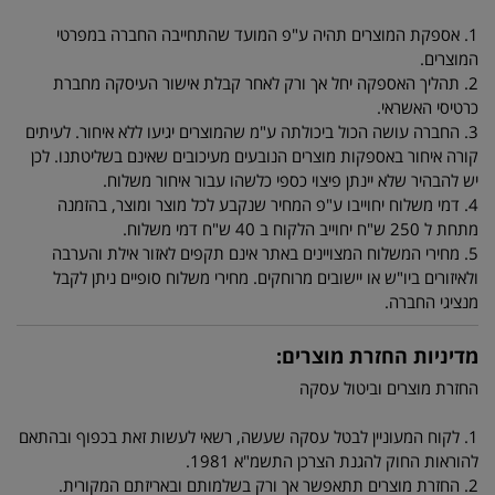
1. אספקת המוצרים תהיה ע"פ המועד שהתחייבה החברה במפרטי
המוצרים.
2. תהליך האספקה יחל אך ורק לאחר קבלת אישור העיסקה מחברת
כרטיסי האשראי.
3. החברה עושה הכול ביכולתה ע"מ שהמוצרים יגיעו ללא איחור. לעיתים
קורה איחור באספקות מוצרים הנובעים מעיכובים שאינם בשליטתנו. לכן
יש להבהיר שלא יינתן פיצוי כספי כלשהו עבור איחור משלוח.
4. דמי משלוח יחוייבו ע"פ המחיר שנקבע לכל מוצר ומוצר, בהזמנה
מתחת ל 250 ש"ח יחוייב הלקוח ב 40 ש"ח דמי משלוח.
5. מחירי המשלוח המצויינים באתר אינם תקפים לאזור אילת והערבה
ולאיזורים ביו"ש או יישובים מרוחקים. מחירי משלוח סופיים ניתן לקבל
מנציגי החברה.
מדיניות החזרת מוצרים:
החזרת מוצרים וביטול עסקה
1. לקוח המעוניין לבטל עסקה שעשה, רשאי לעשות זאת בכפוף ובהתאם
להוראות החוק להגנת הצרכן התשמ"א 1981.
2. החזרת מוצרים תתאפשר אך ורק בשלמותם ובאריזתם המקורית.