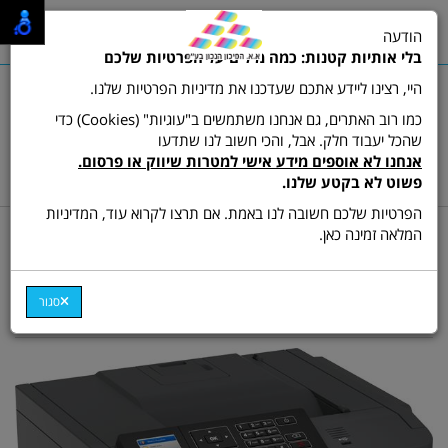
0
הודעה
תפריט
בלי אותיות קטנות: כמה מילים על הפרטיות שלכם
היי, רצינו ליידע אתכם שעדכנו את מדיניות הפרטיות שלנו.
כמו רוב האתרים, גם אנחנו משתמשים ב"עוגיות" (Cookies) כדי
שהכל יעבוד חלק. אבל, והכי חשוב לנו שתדעו
שרות לקוחות ותמיכה:
03-9511473
אנחנו לא אוספים מידע אישי למטרות שיווק או פרסום.
hamikun4u@gmail.com
פשוט לא בקטע שלנו.
הפרטיות שלכם חשובה לנו באמת. אם תרצו לקרוא עוד, המדיניות
דף בית
מדפסות
מדפסת לייזר צבע
המלאה זמינה כאן.
מדפסת לייזר צבעונית
Lexmark CS421dn
סגור