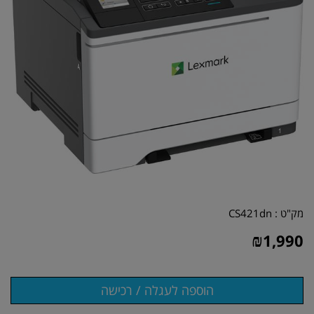
מק"ט :
CS421dn
₪
1,990