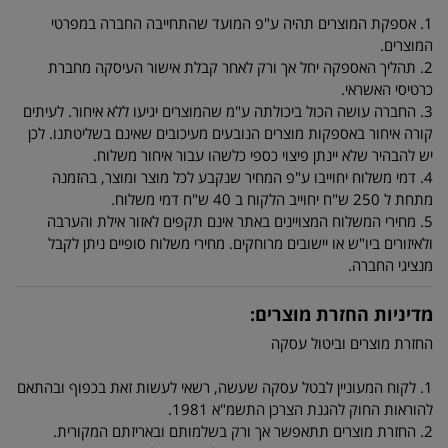
1. אספקת המוצרים תהיה ע"פ המועד שהתחייבה החברה במפרטי
המוצרים.
2. תהליך האספקה יחל אך ורק לאחר קבלת אישור העיסקה מחברת
כרטיסי האשראי.
3. החברה עושה הכול ביכולתה ע"מ שהמוצרים יגיעו ללא איחור. לעיתים
קורה איחור באספקות מוצרים הנובעים מעיכובים שאינם בשליטתנו. לכן
יש להבהיר שלא יינתן פיצוי כספי כלשהו עבור איחור משלוח.
4. דמי משלוח יחוייבו ע"פ המחיר שנקבע לכל מוצר ומוצר, בהזמנה
מתחת ל 250 ש"ח יחוייב הלקוח ב 40 ש"ח דמי משלוח.
5. מחירי המשלוח המצויינים באתר אינם תקפים לאזור אילת והערבה
ולאיזורים ביו"ש או יישובים מרוחקים. מחירי משלוח סופיים ניתן לקבל
מנציגי החברה.
מדיניות החזרת מוצרים:
החזרת מוצרים וביטול עסקה
1. לקוח המעוניין לבטל עסקה שעשה, רשאי לעשות זאת בכפוף ובהתאם
להוראות החוק להגנת הצרכן התשמ"א 1981.
2. החזרת מוצרים תתאפשר אך ורק בשלמותם ובאריזתם המקורית.