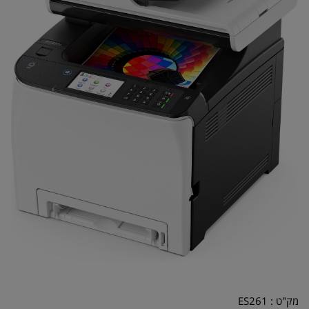
מק"ט :
ES261