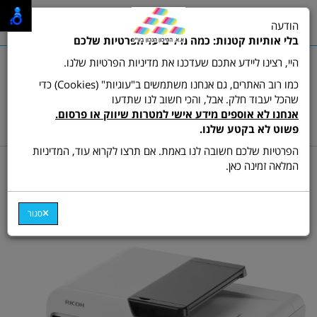
0
הודעה
תפריט
בלי אותיות קטנות: כמה מילים על הפרטיות שלכם
היי, רצינו ליידע אתכם שעדכנו את מדיניות הפרטיות שלנו.
כמו רוב האתרים, גם אנחנו משתמשים ב"עוגיות" (Cookies) כדי
שהכל יעבוד חלק. אבל, והכי חשוב לנו שתדעו
שרות לקוחות ותמיכה:
03-9511473
אנחנו לא אוספים מידע אישי למטרות שיווק או פרסום.
hamikun4u@gmail.com
פשוט לא בקטע שלנו.
הפרטיות שלכם חשובה לנו באמת. אם תרצו לקרוא עוד, המדיניות
דף בית
מדפסות
מדפסת משולבת צבע
המלאה זמינה כאן.
מדפסת משולבת לייזר צבעונית
ריקו RICOH ES261
סגור