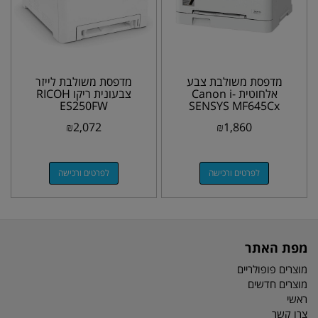
​מדפסת משולבת צבע
מדפסת משולבת לייזר
אלחוטית Canon i-
צבעונית ריקו RICOH
ES250FW
SENSYS MF645Cx
₪
2,072
₪
1,860
לפרטים ורכישה
לפרטים ורכישה
מפת האתר
מוצרים פופולריים
מוצרים חדשים
ראשי
צרו קשר