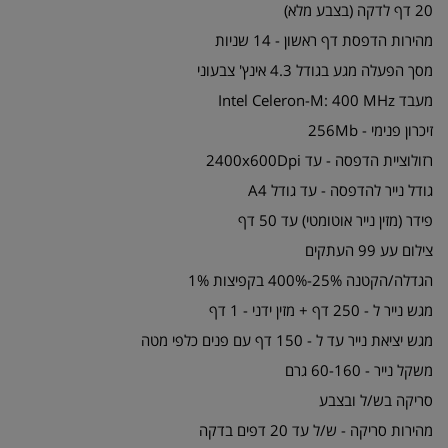
20 דף לדקה (בצבע מלא)
מהירות הדפסת דף ראשון - 14 שניות
מסך הפעלה מגע בגודל 4.3 אינץ' צבעוני
מעבד Intel Celeron-M: 400 MHz
זיכרון פנימי - 256Mb
רזולוציית הדפסה - עד 2400x600Dpi
גודל נייר להדפסה - עד גודל A4
פידר (מזין נייר אוטומטי) עד 50 דף
צילום עע 99 העתקים
הגדלה/הקטנה 25%-400% בקפיצות 1%
מגש נייר ל - 250 דף + מזין ידני - 1 דף
מגש יציאת נייר עד ל - 150 דף עם פנים כלפי מטה
משקל נייר - 60-160 גרם
סריקה בש/ל ובצבע
מהירות סריקה - ש/ל עד 20 דפים בדקה