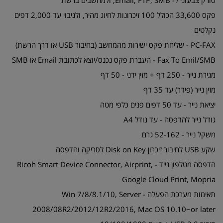
סורק צבעוני ל- Email, FTP, SMB, ולמחשבים ברשת
פקס 33,600 הכולל 100 זיכרונות לחיוג מהיר, ולגיבוי עד 2,000 דפים
נקלטים
PC-FAX - שליחת פקס ישירות מהמחשב (בחיבור USB או דרך הרשת)
Fax To Emil/SMB - העברת פקס נכנס/יוצא לכתובת Email או SMB
מגירת נייר - 250 דף + מזין ידני - 50 דף
מזין נייר (פידר) עד 35 דף
יציאת נייר - עד 50 דפים פנים כלפי מטה
גודל נייר להדפסה - עד גודל A4
משקל נייר - 52-162 גרם
שקע USB לחיבור זיכרון Disk on Key לסריקה והדפסה
הדפסה מטלפון נייד - Ricoh Smart Device Connector, Airprint,
Google Cloud Print, Mopria
תאימות מערכת הפעלה - Win 7/8/8.1/10, Server
2008/08R2/2012/12R2/2016, Mac OS 10.10~or later