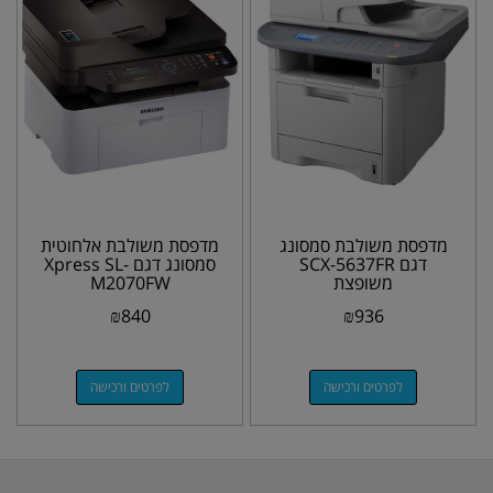
מדפסת משולבת סמסונג
מדפסת משולבת אלחוטית
דגם SCX-5637FR
סמסונג דגם Xpress SL-
משופצת
M2070FW
₪
840
₪
936
לפרטים ורכישה
לפרטים ורכישה