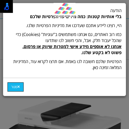
0
הודעה
תפריט
בלי אותיות קטנות: כמה מילים על הפרטיות שלכם
היי, רצינו ליידע אתכם שעדכנו את מדיניות הפרטיות שלנו.
כמו רוב האתרים, גם אנחנו משתמשים ב"עוגיות" (Cookies) כדי
שהכל יעבוד חלק. אבל, והכי חשוב לנו שתדעו
שרות לקוחות ותמיכה:
03-9511473
אנחנו לא אוספים מידע אישי למטרות שיווק או פרסום.
hamikun4u@gmail.com
פשוט לא בקטע שלנו.
הפרטיות שלכם חשובה לנו באמת. אם תרצו לקרוא עוד, המדיניות
דף בית
מדפסות
מדפסת משולבת ש/ל
המלאה זמינה כאן.
מדפסת משולבת לייזר ריקו
RICOH SP330SFN
סגור