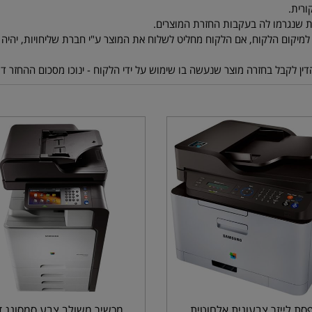
סת לייזר צבעונית אלחוטית
מכשיר משולב צבע סמסונג ד