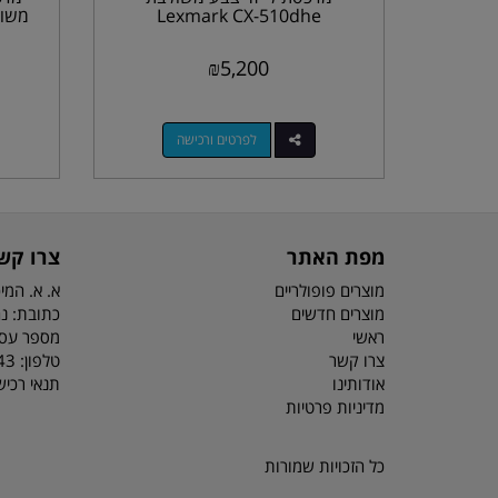
Lexmark CX-510dhe
₪
5,200
לפרטים ורכישה
מפת האתר
צרו קש
מוצרים פופולריים
א. א. המיכ
מוצרים חדשים
כתובת: נח מוזס 6
ראשי
מספר עסק: 3044
צרו קשר
טלפון:
81/2
אודותינו
תנאי רכי
מדיניות פרטיות
כל הזכויות שמורות