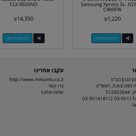
משולבת Samsung Xpress SL-
CLX-8650ND
C480FW
₪
14,350
₪
1,220
לפרטים ורכישה
לפרטים ורכישה
ר
עקבו אחרינו
ון הנכון בע"מ
http://www.mikun4u.co.il
 א.ת. ראשל"צ
צרו קשר
51260
שתפו אותנו!
03-9511743 03-95141
שה