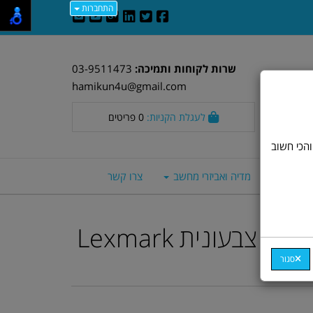
התחברות
שרות לקוחות ותמיכה:
03-9511473
hamikun4u@gmail.com
לעגלת הקניות:
0
פריטים
וד חלק. אבל, והכי חשוב
סה חכמים
מדיה ואביזרי מחשב
צרו קשר
משולבת לייזר A4 צבעונית Lexmark
סגור