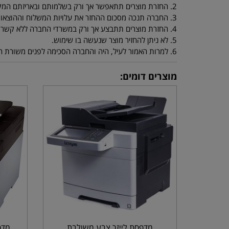
2. החזרת מוצרים תתאפשר אך ורק בשלמותם ובאריזתם המקורית.
3. החברה תנכה מסכום ההחזר את עלויות המשלוח וההוצאות שנגרמו לה בעקבות החזרת המוצרים.
4. החזרת מוצרים תתבצע אך ורק במשרדי החברה ללא קשר למיקום הלקוח, אם הלקוח מחליט לשלוח את המוצר ע"י חברת שליחויות, יהיה הלקוח אחראי למצב המוצר שהחזיר.
5. לא ניתן להחזיר מוצר שנעשה בו שימוש.
6. למרות האמור לעיל, היה והחברה הסכימה לפנים משורת הדין לקבל בחזרה מוצר שנעשה בו שימוש על ידי הלקוח - ינוכו מסכום ההחזר דמי המשלוח וסכום אשר יוחלט עליו ע"י החברה.
מוצרים דומים:
מדפסת לייזר צבע משולבת
מדפ