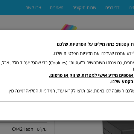
ינו
דרייברים
שרות תיקונים
מאמרים
צרו קשר
ת קטנות: כמה מילים על הפרטיות שלכם
 ליידע אתכם שעדכנו את מדיניות הפרטיות שלנו.
כמו רוב האתרים, גם אנחנו משתמשים ב"עוגיות" (Cookies) כדי שהכל יעב
אוספים מידע אישי למטרות שיווק או פרסום.
ים
מגרסות
מתכלים (טונרים ודיו)
פקסים
פתרונות הדפ
בקטע שלנו.
כם חשובה לנו באמת. אם תרצו לקרוא עוד, המדיניות המלאה זמינה כאן.
CX421adn
מק"ט :
CX421adn