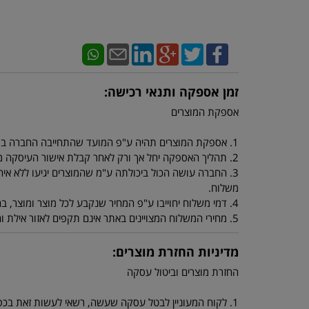
זמן אספקה ותנאי רכישה:
אספקת המוצרים
1. אספקת המוצרים תהיה ע"פ המועד שהתחייבה החברה במפרטי המוצרים.
2. תהליך האספקה יחל אך ורק לאחר קבלת אישור העיסקה מחברת כרטיסי האשראי.
3. החברה עושה הכול ביכולתה ע"מ שהמוצרים יגיעו ללא איחו
משלוח.
4. דמי משלוח יחוייבו ע"פ המחיר שנקבע לכל מוצר ומוצר, בהזמנה מתחת ל 250 ש"ח יחוייב הלקוח ב 40 ש"ח דמי משלוח.
5. מחירי המשלוח המצויינים באתר אינם תקפים לאזור אילת והערבה ולאיזורים ביו"ש או יישובים מרוחקים. מחירי משלוח סופיים ניתן לקבל מנציגי החברה.
מדיניות החזרת מוצרים:
החזרת מוצרים וביטול עסקה
1. לקוח המעוניין לבטל עסקה שעשה, רשאי לעשות זאת בכפוף ובהתאם להוראות החוק להגנת הצרכן התשמ"א 1981.