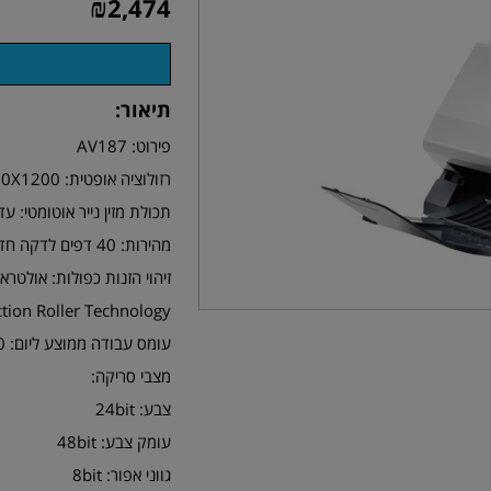
₪
2,474
תיאור:
פירוט: AV187
רזולוציה אופטית: 600X1200
תכולת מזין נייר אוטומטי: עד 50 דפי
מהירות: 40 דפים לדקה חד צדדי (A4, ש/ל, 200dpi)
זיהוי הזנות כפולות: אולטרא
Friction Roller Technology - מנגנון הזנת נייר מתקדם ו
עומס עבודה ממוצע ליום: 4000 דף
מצבי סריקה:
צבע: 24bit
עומק צבע: 48bit
גווני אפור: 8bit