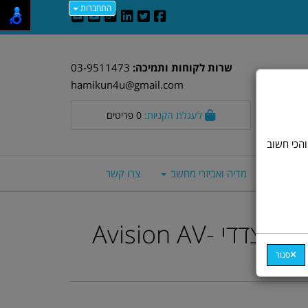
התחברות
שרות לקוחות ותמיכה:
03-9511473
hamikun4u@gmail.com
לעגלת הקניות:
0
פריטים
וד חלק. אבל, והכי חשוב
סה חכמים
מדיה ואביזרי מחשב
צרו קשר
סורק צבעוני חד צדדי Avision AV-
סגור