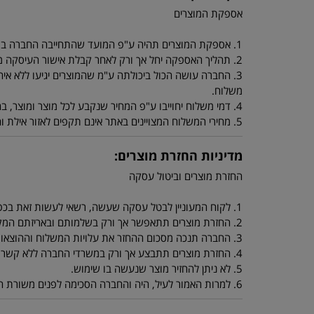
אספקת המוצרים
1. אספקת המוצרים תהיה ע"פ המועד שהתחייבה החברה במפרטי המוצרים.
2. תהליך האספקה יחל אך ורק לאחר קבלת אישור העיסקה מחברת כרטיסי האשראי.
3. החברה עושה הכול ביכולתה ע"מ שהמוצרים יגיעו ללא איחו
משלוח.
4. דמי משלוח יחוייבו ע"פ המחיר שנקבע לכל מוצר ומוצר, בהזמנה מתחת ל 250 ש"ח יחוייב הלקוח ב 40 ש"ח דמי משלוח.
5. מחירי המשלוח המצויינים באתר אינם תקפים לאזור אילת והערבה ולאיזורים ביו"ש או יישובים מרוחקים. מחירי משלוח סופיים ניתן לקבל מנציגי החברה.
מדיניות החזרת מוצרים:
החזרת מוצרים וביטול עסקה
1. לקוח המעוניין לבטל עסקה שעשה, רשאי לעשות זאת בכפוף ובהתאם להוראות החוק להגנת הצרכן התשמ"א 1981.
2. החזרת מוצרים תתאפשר אך ורק בשלמותם ובאריזתם המקורית.
3. החברה תנכה מסכום ההחזר את עלויות המשלוח וההוצאות שנגרמו לה בעקבות החזרת המוצרים.
4. החזרת מוצרים תתבצע אך ורק במשרדי החברה ללא קשר למיקום הלקוח, אם הלקוח מחליט לשלוח את המוצר ע"י חברת שליחויות, יהיה הלקוח אחראי למצב המוצר שהחזיר.
5. לא ניתן להחזיר מוצר שנעשה בו שימוש.
6. למרות האמור לעיל, היה והחברה הסכימה לפנים משורת הדין לקבל בחזרה מוצר שנעשה בו שימוש על ידי הלקוח - ינוכו מסכום ההחזר דמי המשלוח וסכום אשר יוחלט עליו ע"י החברה.