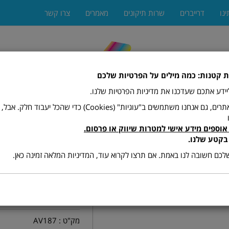
ינו
דרייברים
שרות תיקונים
מאמרים
צרו קשר
ת קטנות: כמה מילים על הפרטיות שלכם
 ליידע אתכם שעדכנו את מדיניות הפרטיות שלנו.
כמו רוב האתרים, גם אנחנו משתמשים ב"עוגיות" (Cookies) כדי שהכל יעב
אוספים מידע אישי למטרות שיווק או פרסום.
ים
מגרסות
מתכלים (טונרים ודיו)
פקסים
פתרונות הדפ
בקטע שלנו.
כם חשובה לנו באמת. אם תרצו לקרוא עוד, המדיניות המלאה זמינה כאן.
187
מק"ט :
AV187