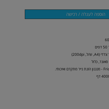
ם
 סאונד, כלול
איכותי.