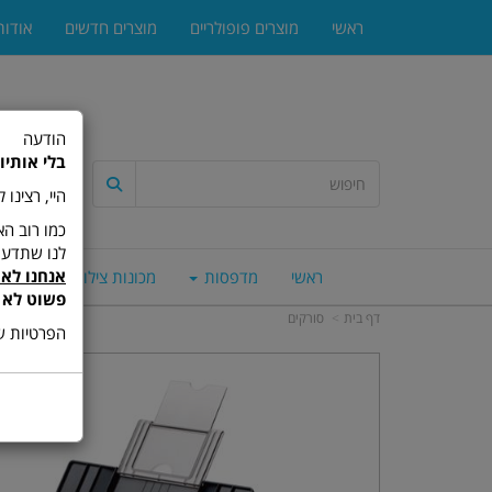
ראשי
מוצרים פופולריים
מוצרים חדשים
אודות
הודעה
בלי אותיו
היי, רצינו
לנו שתדעו
אנחנו לא 
ראשי
מדפסות
מכונות צילום
סורק
פשוט לא 
דף בית
סורקים
הפרטיות של