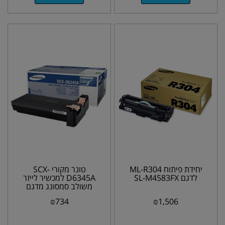
יחידת פיתוח ML-R304
טונר מקורי SCX-
לדגם SL-M4583FX
D6345A למכשיר לייזר
משולב סמסונג מדגם
SCX-6345N
₪
734
₪
1,506