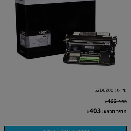
מק"ט :
52D0Z00
466
מחיר:
₪
403
מחיר מבצע:
₪