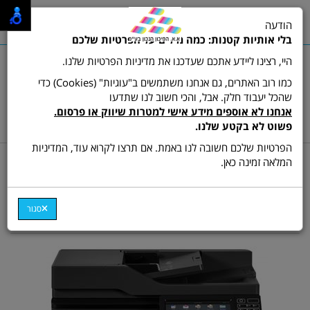
0
הודעה
תפריט
בלי אותיות קטנות: כמה מילים על הפרטיות שלכם
היי, רצינו ליידע אתכם שעדכנו את מדיניות הפרטיות שלנו.
כמו רוב האתרים, גם אנחנו משתמשים ב"עוגיות" (Cookies) כדי
שהכל יעבוד חלק. אבל, והכי חשוב לנו שתדעו
שרות לקוחות ותמיכה:
03-9511473
אנחנו לא אוספים מידע אישי למטרות שיווק או פרסום.
hamikun4u@gmail.com
פשוט לא בקטע שלנו.
הפרטיות שלכם חשובה לנו באמת. אם תרצו לקרוא עוד, המדיניות
דף בית
מדפסות
מדפסת משולבת צבע
המלאה זמינה כאן.
מדפסת לייזר צבע משולבת
Lexmark CX-725de
סגור