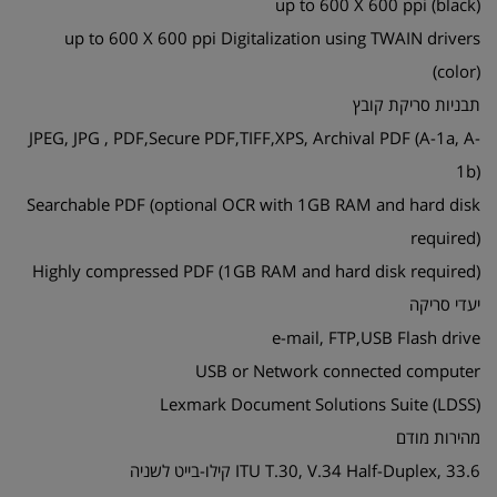
up to 600 X 600 ppi (black)
up to 600 X 600 ppi Digitalization using TWAIN drivers
(color)
תבניות סריקת קובץ
JPEG, JPG , PDF,Secure PDF,TIFF,XPS, Archival PDF (A-1a, A-
1b)
Searchable PDF (optional OCR with 1GB RAM and hard disk
required)
Highly compressed PDF (1GB RAM and hard disk required)
יעדי סריקה
e-mail, FTP,USB Flash drive
USB or Network connected computer
Lexmark Document Solutions Suite (LDSS)
מהירות מודם
ITU T.30, V.34 Half-Duplex, 33.6 קילו-בייט לשניה