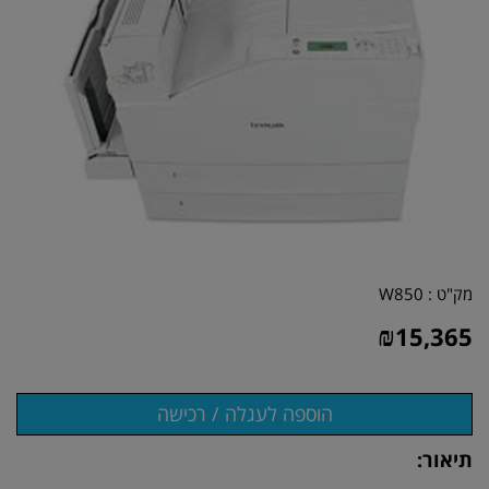
מק"ט :
W850
₪
15,365
תיאור: