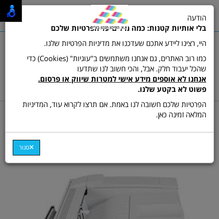
0
הודעה
תפריט
בלי אותיות קטנות: כמה מילים על הפרטיות שלכם
היי, רצינו ליידע אתכם שעדכנו את מדיניות הפרטיות שלנו.
כמו רוב האתרים, גם אנחנו משתמשים ב"עוגיות" (Cookies) כדי
שהכל יעבוד חלק. אבל, והכי חשוב לנו שתדעו
שרות לקוחות ותמיכה:
03-9511473
אנחנו לא אוספים מידע אישי למטרות שיווק או פרסום.
hamikun4u@gmail.com
פשוט לא בקטע שלנו.
הפרטיות שלכם חשובה לנו באמת. אם תרצו לקרוא עוד, המדיניות
דף בית
מדפסות
מדפסת לייזר ש/ל
המלאה זמינה כאן.
מדפסת לייזר Lexmark
W850dn
סגור