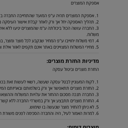
אספקת המוצרים
1. אספקת המוצרים תהיה ע"פ המועד שהתחייבה החברה במפרטי המוצרים.
2. תהליך האספקה יחל אך ורק לאחר קבלת אישור העיסקה מחברת כרטיסי האשראי.
3. החברה עושה הכול ביכולתה ע"מ שהמוצרים יגיעו ללא איחו
משלוח.
4. דמי משלוח יחוייבו ע"פ המחיר שנקבע לכל מוצר ומוצר, בהזמנה מתחת ל 250 ש"ח יחוייב הלקוח ב 40 ש"ח דמי משלוח.
5. מחירי המשלוח המצויינים באתר אינם תקפים לאזור אילת והערבה ולאיזורים ביו"ש או יישובים מרוחקים. מחירי משלוח סופיים ניתן לקבל מנציגי החברה.
מדיניות החזרת מוצרים:
החזרת מוצרים וביטול עסקה
1. לקוח המעוניין לבטל עסקה שעשה, רשאי לעשות זאת בכפוף ובהתאם להוראות החוק להגנת הצרכן התשמ"א 1981.
2. החזרת מוצרים תתאפשר אך ורק בשלמותם ובאריזתם המקורית.
3. החברה תנכה מסכום ההחזר את עלויות המשלוח וההוצאות שנגרמו לה בעקבות החזרת המוצרים.
4. החזרת מוצרים תתבצע אך ורק במשרדי החברה ללא קשר למיקום הלקוח, אם הלקוח מחליט לשלוח את המוצר ע"י חברת שליחויות, יהיה הלקוח אחראי למצב המוצר שהחזיר.
5. לא ניתן להחזיר מוצר שנעשה בו שימוש.
6. למרות האמור לעיל, היה והחברה הסכימה לפנים משורת הדין לקבל בחזרה מוצר שנעשה בו שימוש על ידי הלקוח - ינוכו מסכום ההחזר דמי המשלוח וסכום אשר יוחלט עליו ע"י החברה.
מוצרים דומים: