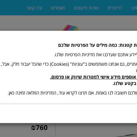
ינו
דרייברים
שרות תיקונים
מאמרים
צרו קשר
ת קטנות: כמה מילים על הפרטיות שלכם
 ליידע אתכם שעדכנו את מדיניות הפרטיות שלנו.
כמו רוב האתרים, גם אנחנו משתמשים ב"עוגיות" (Cookies) כדי שהכל יעב
אוספים מידע אישי למטרות שיווק או פרסום.
ים
מגרסות
מתכלים (טונרים ודיו)
פקסים
פתרונות הדפ
בקטע שלנו.
כם חשובה לנו באמת. אם תרצו לקרוא עוד, המדיניות המלאה זמינה כאן.
מדפסת לייזר ריקו 
מק"ט :
SP277NwX
₪
760