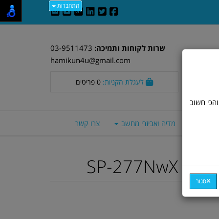
התחברות
שרות לקוחות ותמיכה:
03-9511473
hamikun4u@gmail.com
לעגלת הקניות:
0
פריטים
וד חלק. אבל, והכי חשוב
סה חכמים
מדיה ואביזרי מחשב
צרו קשר
SP-277NwX
סגור