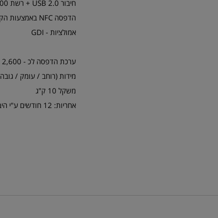
חיבור USB 2.0 + רשת 10/100 + אלחוטי 802.1 b/g/b
הדפסה NFC באמצעות הקשה על תווית תקשורת שדה קרוב
אמולציות - GDI
ערכת הדפסה לכ - 2,600 דף בכיסוי 5% (התחלתי עד 2,600 דף )
מידות (רוחב / עומק / גובה) - 293 / 293 / 165
משקל 10 ק"ג
אחריות: 12 חודשים ע"י היבואן