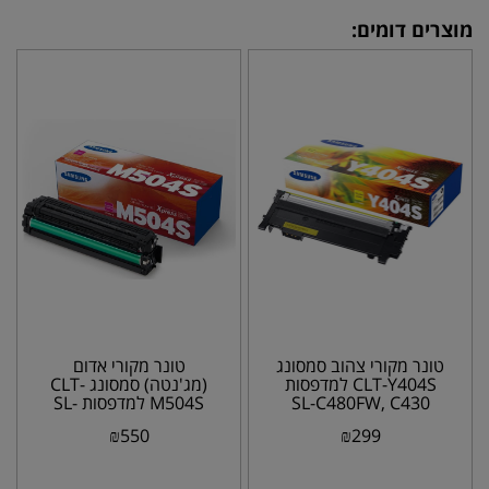
מוצרים דומים:
טונר מקורי צהוב סמסונג
טונר מקורי אדום
CLT-Y404S למדפסות
(מג'נטה) סמסונג CLT-
SL-C480FW, C430
M504S למדפסות SL-
C1860 CLP-415 CLX-
₪
550
₪
299
4195