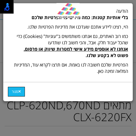
0
הודעה
תפריט
בלי אותיות קטנות: כמה מילים על הפרטיות שלכם
היי, רצינו ליידע אתכם שעדכנו את מדיניות הפרטיות שלנו.
כמו רוב האתרים, גם אנחנו משתמשים ב"עוגיות" (Cookies) כדי
שהכל יעבוד חלק. אבל, והכי חשוב לנו שתדעו
שרות לקוחות ותמיכה:
03-9511473
אנחנו לא אוספים מידע אישי למטרות שיווק או פרסום.
hamikun4u@gmail.com
פשוט לא בקטע שלנו.
הפרטיות שלכם חשובה לנו באמת. אם תרצו לקרוא עוד, המדיניות
דף בית
מתכלים (טונרים ודיו)
טונר צבע מקורי
המלאה זמינה כאן.
סט 4 טונרים C/M/Y/K
מקוריים סמסונג CLT- 508L
סגור
מתאים CLP-620ND,670ND
CLX-6220FX