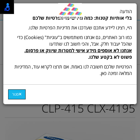
0
הודעה
תפריט
בלי אותיות קטנות: כמה מילים על הפרטיות שלכם
היי, רצינו ליידע אתכם שעדכנו את מדיניות הפרטיות שלנו.
כמו רוב האתרים, גם אנחנו משתמשים ב"עוגיות" (Cookies) כדי
שהכל יעבוד חלק. אבל, והכי חשוב לנו שתדעו
שרות לקוחות ותמיכה:
03-9511473
אנחנו לא אוספים מידע אישי למטרות שיווק או פרסום.
hamikun4u@gmail.com
פשוט לא בקטע שלנו.
הפרטיות שלכם חשובה לנו באמת. אם תרצו לקרוא עוד, המדיניות
דף בית
מתכלים (טונרים ודיו)
טונר צבע מקורי
המלאה זמינה כאן.
טונר מקורי צהוב סמסונג CLT-
Y504S למדפסות SL-C1860
סגור
CLP-415 CLX-4195