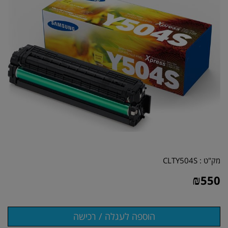
מק"ט :
CLTY504S
₪
550