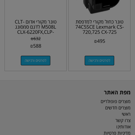
טונר כחול מקורי למדפסת
טונר מקורי אדום CLT-
74C5SCE Lexmark CS-
M508L לדגם סמסונג
CLX-6220FX,CLP-
720,725 CX-725
620,670ND
₪
632
₪
495
₪
588
לפרטים ורכישה
לפרטים ורכישה
מפת האתר
מוצרים פופולריים
מוצרים חדשים
ראשי
צרו קשר
אודותינו
מדיניות פרטיות