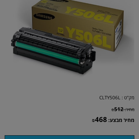
מק"ט :
CLTY506L
512
מחיר:
₪
468
מחיר מבצע:
₪