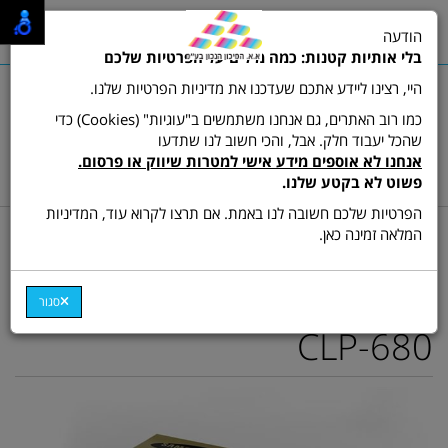
0
הודעה
תפריט
בלי אותיות קטנות: כמה מילים על הפרטיות שלכם
היי, רצינו ליידע אתכם שעדכנו את מדיניות הפרטיות שלנו.
כמו רוב האתרים, גם אנחנו משתמשים ב"עוגיות" (Cookies) כדי
שהכל יעבוד חלק. אבל, והכי חשוב לנו שתדעו
שרות לקוחות ותמיכה:
03-9511473
אנחנו לא אוספים מידע אישי למטרות שיווק או פרסום.
hamikun4u@gmail.com
פשוט לא בקטע שלנו.
הפרטיות שלכם חשובה לנו באמת. אם תרצו לקרוא עוד, המדיניות
דף בית
מתכלים (טונרים ודיו)
טונר צבע מקורי
המלאה זמינה כאן.
טונר מקורי צהוב סמסונג CLT-
Y506L למדפסות CLX-6260
סגור
CLP-680