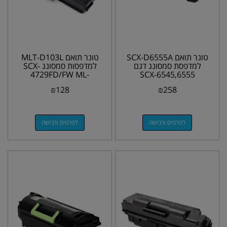
טונר תואם SCX-D6555A
טונר תואם MLT-D103L
למדפסת סמסונג דגם
למדפסות סמסונג SCX-
4729FD/FW ML-
SCX-6545,6555
2950,2955DW
₪
128
₪
258
לפרטים ורכישה
לפרטים ורכישה