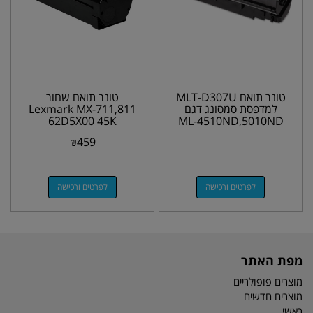
טונר תואם MLT-D307U
טונר תואם שחור
למדפסת סמסונג דגם
Lexmark MX-711,811
62D5X00 45K
ML-4510ND,5010ND
₪
459
לפרטים ורכישה
לפרטים ורכישה
מפת האתר
מוצרים פופולריים
מוצרים חדשים
ראשי