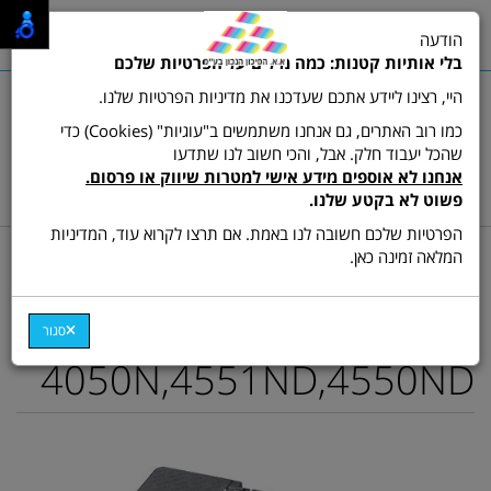
0
הודעה
תפריט
בלי אותיות קטנות: כמה מילים על הפרטיות שלכם
היי, רצינו ליידע אתכם שעדכנו את מדיניות הפרטיות שלנו.
כמו רוב האתרים, גם אנחנו משתמשים ב"עוגיות" (Cookies) כדי
שהכל יעבוד חלק. אבל, והכי חשוב לנו שתדעו
שרות לקוחות ותמיכה:
03-9511473
אנחנו לא אוספים מידע אישי למטרות שיווק או פרסום.
hamikun4u@gmail.com
פשוט לא בקטע שלנו.
הפרטיות שלכם חשובה לנו באמת. אם תרצו לקרוא עוד, המדיניות
דף בית
מתכלים (טונרים ודיו)
טונר ש/ל תואם
המלאה זמינה כאן.
טונר תואם ML-D4550B
למדפסת סמסונג דגם ML-
סגור
4050N,4551ND,4550ND