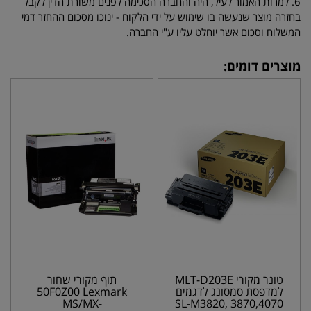
6. למרות האמור לעיל, היה והחברה הסכימה לפנים משורת הדין לקבל
בחזרה מוצר שנעשה בו שימוש על ידי הלקוח - ינוכו מסכום ההחזר דמי
המשלוח וסכום אשר יוחלט עליו ע"י החברה.
מוצרים דומים:
טונר מקורי MLT-D203E
תוף מקורי שחור
למדפסת סמסונג לדגמים
50F0Z00 Lexmark
MS/MX-
SL-M3820, 3870,4070