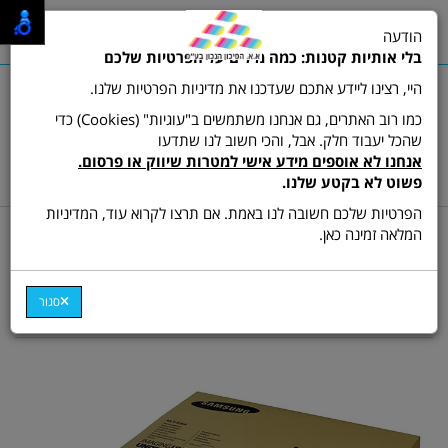
0
הודעה
תפריט
בלי אותיות קטנות: כמה מילים על הפרטיות שלכם
היי, רצינו ליידע אתכם שעדכנו את מדיניות הפרטיות שלנו.
כמו רוב האתרים, גם אנחנו משתמשים ב"עוגיות" (Cookies) כדי
שהכל יעבוד חלק. אבל, והכי חשוב לנו שתדעו
שרות לקוחות ותמיכה:
03-9511473
אנחנו לא אוספים מידע אישי למטרות שיווק או פרסום.
hamikun4u@gmail.com
פשוט לא בקטע שלנו.
הפרטיות שלכם חשובה לנו באמת. אם תרצו לקרוא עוד, המדיניות
דף בית
מתכלים (טונרים ודיו)
טונר ש/ל מקורי
המלאה זמינה כאן.
יחידת פיתוח ML-R304 לדגם
SL-M4583FX
סגור