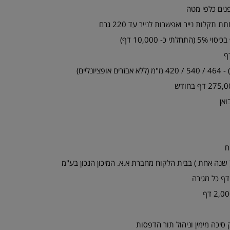
ונליים)
ח