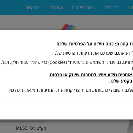
ינו
דרייברים
שרות תיקונים
מאמרים
צרו קשר
ת קטנות: כמה מילים על הפרטיות שלכם
 ליידע אתכם שעדכנו את מדיניות הפרטיות שלנו.
כמו רוב האתרים, גם אנחנו משתמשים ב"עוגיות" (Cookies) כדי שהכל יעב
אוספים מידע אישי למטרות שיווק או פרסום.
ים
מגרסות
מתכלים (טונרים ודיו)
פקסים
פתרונות הדפ
בקטע שלנו.
כם חשובה לנו באמת. אם תרצו לקרוא עוד, המדיניות המלאה זמינה כאן.
מדפסת לייז
L-5510ND
מק"ט :
ML5510