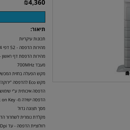
₪
4,360
תיאור:
תכונות עיקריות
מהירות הדפסה - 52 דפי A4 לדקה
מהירות הדפסת דף ראשון - 6.5 שניו
מעבד 700MHz
מקש הפעלה בחזית המכשי
מקש Eco להדפסה "ירוקה" (חיסכון בנייר, חשמל, וטונר)
הדפסה איכותית ע"י שימוש 
הדפסה ישירה מ- Disk on Key (קבצי PRN, JPEG, TIFF, BMP, PDF)
מסך תצוגה גדול
מקלדת נומרית לשחרור הד
רזולוציית הדפסה - עד 1200Dpi