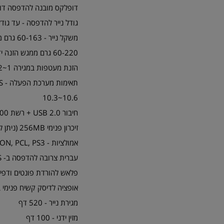
דופלקס מובנה להדפסה דו 
גודל נייר להדפסה - עד גודל פולי
משקל נייר - 60-163 גרם ממגירה 1 או 2 (אופציונלית)
60-220 גרם ממגש הזנה ידני (Bypass)
הזנת מעטפות במגירה 1~2
תא
10.3~10.6
חיבור USB 2.0 + רשת 10/100/1000
זיכרון פנימי 256MB (ניתן להרחבה עד 512MB)
אמולציות - IBM Pro-Printer, EPSON, PCL, PS3
עברית צרובה להדפסה ב- DOS (דרך הרשת בלבד או דרך כבל Parallel אופציונלי)
פלאש להורדת פונטים ודפי ל
אופציה לדיסק קשיח פנימי בגודל 160GB להידוק סיכה מימין וניה
מגירת נייר - 520 דף
מזין ידני - 100 דף