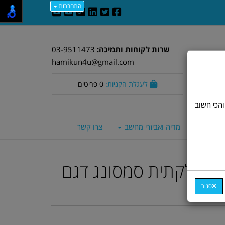
התחברות
שרות לקוחות ותמיכה:
03-9511473
hamikun4u@gmail.com
לעגלת הקניות:
0
פריטים
וד חלק. אבל, והכי חשוב
סה חכמים
מדיה ואביזרי מחשב
צרו קשר
ר מחלקתית סמסונג דגם
M
סגור