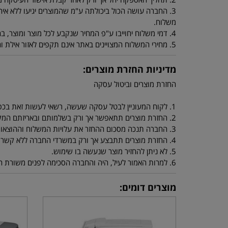
3. החברה עושה הכול ביכולתה ע"מ שהמוצרים יגיעו ללא איחו
משלוח.
4. דמי משלוח יחוייבו ע"פ המחיר שנקבע לכל מוצר ומוצר, בהזמנה מתחת ל 250 ש"ח יחוייב הלקוח ב 40 ש"ח דמי משלוח.
5. מחירי המשלוח המצויינים באתר אינם תקפים לאזור אילת והערבה ולאיזורים ביו"ש או יישובים מרוחקים. מחירי משלוח סופיים ניתן לקבל מנציגי החברה.
מדיניות החזרת מוצרים:
החזרת מוצרים וביטול עסקה
1. לקוח המעוניין לבטל עסקה שעשה, רשאי לעשות זאת בכפוף ובהתאם להוראות החוק להגנת הצרכן התשמ"א 1981.
2. החזרת מוצרים תתאפשר אך ורק בשלמותם ובאריזתם המקורית.
3. החברה תנכה מסכום ההחזר את עלויות המשלוח וההוצאות שנגרמו לה בעקבות החזרת המוצרים.
4. החזרת מוצרים תתבצע אך ורק במשרדי החברה ללא קשר למיקום הלקוח, אם הלקוח מחליט לשלוח את המוצר ע"י חברת שליחויות, יהיה הלקוח אחראי למצב המוצר שהחזיר.
5. לא ניתן להחזיר מוצר שנעשה בו שימוש.
6. למרות האמור לעיל, היה והחברה הסכימה לפנים משורת הדין לקבל בחזרה מוצר שנעשה בו שימוש על ידי הלקוח - ינוכו מסכום ההחזר דמי המשלוח וסכום אשר יוחלט עליו ע"י החברה.
מוצרים דומים: