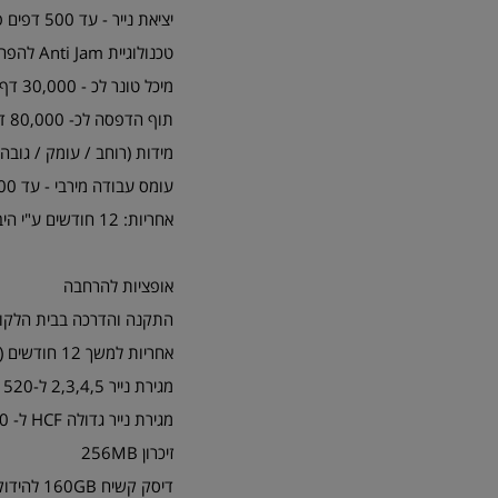
יציאת נייר - עד 500 דפים פנים כלפי מטה
טכנולוגיית Anti Jam להפחתת תקלות נייר ואפשרות לנייר עד 220 גרם
מיכל טונר לכ - 30,000 דף בכיסוי 5% (התחלתי כ- 10,000 דף)
תוף הדפסה לכ- 80,000 דף
מידות (רוחב / עומק / גובה) - 464 / 540 / 420 מ"מ (ללא אבזרים אופצי
עומס עבודה מירבי - עד 275,000 דף בחודש
אחריות: 12 חודשים ע"י היבואן
אופציות להרחבה
התקנה והדרכה בבית הלקו
אחריות למשך 12 חודשים ( שנה אחת ) בבית הלקוח מחברת א.א. המיכון הנכון בע"מ
מגירת נייר 2,3,4,5 ל-520 דף כל מגירה
מגירת נייר גדולה HCF ל- 2,000 דף
זיכרון 256MB
דיסק קשיח 160GB להידוק סיכה מימין וניהול תור הדפסות