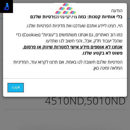
0
הודעה
תפריט
בלי אותיות קטנות: כמה מילים על הפרטיות שלכם
היי, רצינו ליידע אתכם שעדכנו את מדיניות הפרטיות שלנו.
כמו רוב האתרים, גם אנחנו משתמשים ב"עוגיות" (Cookies) כדי
שהכל יעבוד חלק. אבל, והכי חשוב לנו שתדעו
שרות לקוחות ותמיכה:
03-9511473
אנחנו לא אוספים מידע אישי למטרות שיווק או פרסום.
hamikun4u@gmail.com
פשוט לא בקטע שלנו.
הפרטיות שלכם חשובה לנו באמת. אם תרצו לקרוא עוד, המדיניות
דף בית
מתכלים (טונרים ודיו)
טונר ש/ל מקורי
המלאה זמינה כאן.
טונר מקורי MLT-D307U
למדפסת סמסונג דגם ML-
סגור
4510ND,5010ND