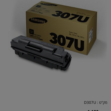
מק"ט :
D307U