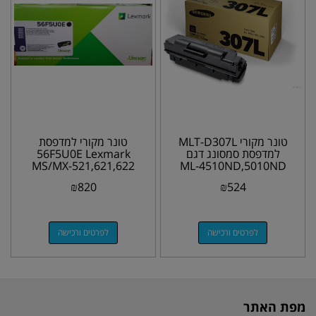
טונר מקורי MLT-D307L
טונר מקורי למדפסת
למדפסת סמסונג דגם
56F5U0E Lexmark
MS/MX-521,621,622
ML-4510ND,5010ND
25K
₪
820
₪
524
לפרטים ורכישה
לפרטים ורכישה
מפת האתר