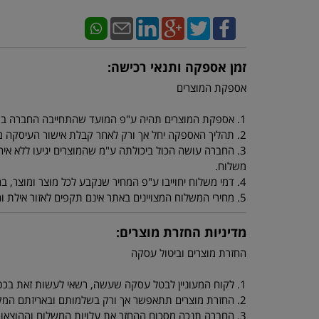
זמן אספקה ותנאי רכישה:
אספקת המוצרים
1. אספקת המוצרים תהיה ע"פ המועד שהתחייבה החברה במפרטי המוצרים.
2. תהליך האספקה יחל אך ורק לאחר קבלת אישור העיסקה מחברת כרטיסי האשראי.
3. החברה עושה הכול ביכולתה ע"מ שהמוצרים יגיעו ללא איחו
משלוח.
4. דמי משלוח יחוייבו ע"פ המחיר שנקבע לכל מוצר ומוצר, בהזמנה מתחת ל 250 ש"ח יחוייב הלקוח ב 40 ש"ח דמי משלוח.
5. מחירי המשלוח המצויינים באתר אינם תקפים לאזור אילת והערבה ולאיזורים ביו"ש או יישובים מרוחקים. מחירי משלוח סופיים ניתן לקבל מנציגי החברה.
מדיניות החזרת מוצרים:
החזרת מוצרים וביטול עסקה
1. לקוח המעוניין לבטל עסקה שעשה, רשאי לעשות זאת בכפוף ובהתאם להוראות החוק להגנת הצרכן התשמ"א 1981.
2. החזרת מוצרים תתאפשר אך ורק בשלמותם ובאריזתם המקורית.
3. החברה תנכה מסכום ההחזר את עלויות המשלוח וההוצאות שנגרמו לה בעקבות החזרת המוצרים.