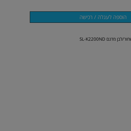
ן מדגם SL-K2200ND