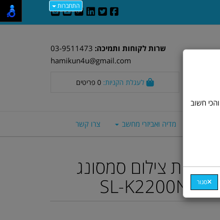
התחברות
שרות לקוחות ותמיכה:
03-9511473
hamikun4u@gmail.com
לעגלת הקניות:
0
פריטים
וד חלק. אבל, והכי חשוב
סה חכמים
מדיה ואביזרי מחשב
צרו קשר
למכונת צילום סמסונג
SL-K2200ND M
סגור