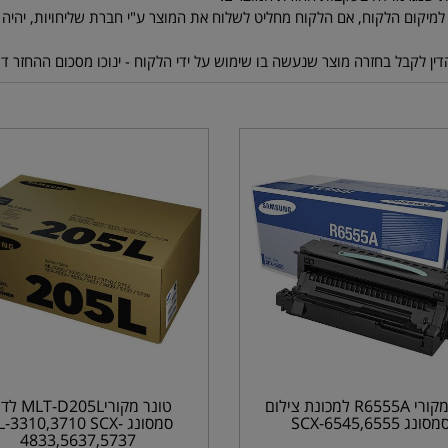
תוף מקורי R6555A למכונת צילום
טונר מקורי205L
מסונג SCX-6545,6555
סמסונג L-3310,3710 SCX
4833,5637,5737