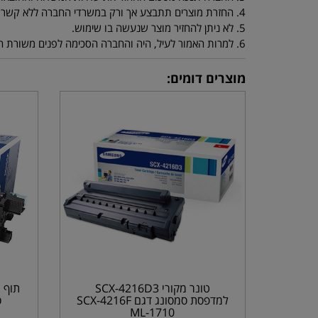
4. החזרת מוצרים תתבצע אך ורק במשרדי החברה ללא קשר למיקום הלקוח, אם הלקוח מחליט לשלוח את המוצר ע"י חברת שליחויות, יהיה הלקוח אחראי למצב המוצר שהחזיר.
5. לא ניתן להחזיר מוצר שנעשה בו שימוש.
6. למרות האמור לעיל, היה והחברה הסכימה לפנים משורת הדין לקבל בחזרה מוצר שנעשה בו שימוש על ידי הלקוח - ינוכו מסכום ההחזר דמי המשלוח וסכום אשר יוחלט עליו ע"י החברה.
מוצרים דומים:
טונר מקורי SCX-4216D3
למדפסת סמסונג דגם SCX-4216F
ס
ML-1710