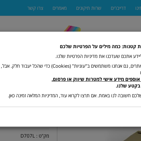
ינו
דרייברים
שרות תיקונים
מאמרים
צרו קשר
ת קטנות: כמה מילים על הפרטיות שלכם
 ליידע אתכם שעדכנו את מדיניות הפרטיות שלנו.
כמו רוב האתרים, גם אנחנו משתמשים ב"עוגיות" (Cookies) כדי שהכל יעב
אוספים מידע אישי למטרות שיווק או פרסום.
ים
מגרסות
מתכלים (טונרים ודיו)
פקסים
פתרונות הדפ
בקטע שלנו.
כם חשובה לנו באמת. אם תרצו לקרוא עוד, המדיניות המלאה זמינה כאן.
טונר מקורי 
LT-D707L
מק"ט :
D707L