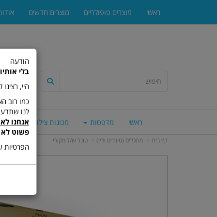
ראשי
מוצרים פופולריים
מוצרים חדשים
אודות
הודעה
בלי אותיו
היי, רצינו
לנו שתדעו
אנחנו לא 
ראשי
מדפסות
מכונות צילום
סורק
פשוט לא 
דף בית
מתכלים (טונרים ודיו)
טונר ש/ל מקורי
הפרטיות של