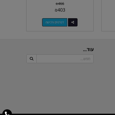
₪
466
₪
403
לפרטים ורכישה
עוד...