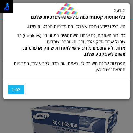
0
הודעה
תפריט
בלי אותיות קטנות: כמה מילים על הפרטיות שלכם
היי, רצינו ליידע אתכם שעדכנו את מדיניות הפרטיות שלנו.
כמו רוב האתרים, גם אנחנו משתמשים ב"עוגיות" (Cookies) כדי
שהכל יעבוד חלק. אבל, והכי חשוב לנו שתדעו
שרות לקוחות ותמיכה:
03-9511473
אנחנו לא אוספים מידע אישי למטרות שיווק או פרסום.
hamikun4u@gmail.com
פשוט לא בקטע שלנו.
הפרטיות שלכם חשובה לנו באמת. אם תרצו לקרוא עוד, המדיניות
דף בית
מתכלים (טונרים ודיו)
טונר ש/ל מקורי
המלאה זמינה כאן.
תוף מקורי R6345A למכונת
צילום סמסונג SCX-6345N
סגור