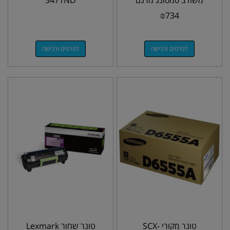
משולב סמסונג מדגם
3471ND
SCX-6345N
₪
734
לפרטים ורכישה
לפרטים ורכישה
טונר מקורי SCX-
טונר שחור Lexmark