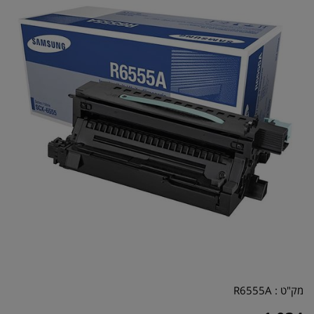
מק"ט :
R6555A