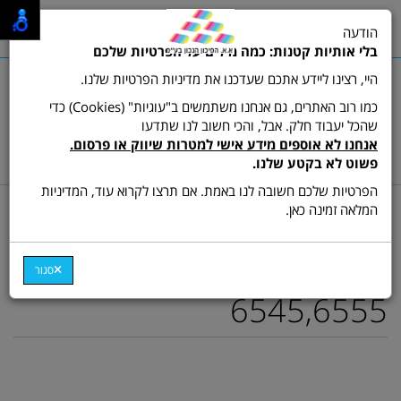
0
הודעה
תפריט
בלי אותיות קטנות: כמה מילים על הפרטיות שלכם
היי, רצינו ליידע אתכם שעדכנו את מדיניות הפרטיות שלנו.
כמו רוב האתרים, גם אנחנו משתמשים ב"עוגיות" (Cookies) כדי
שהכל יעבוד חלק. אבל, והכי חשוב לנו שתדעו
שרות לקוחות ותמיכה:
03-9511473
אנחנו לא אוספים מידע אישי למטרות שיווק או פרסום.
hamikun4u@gmail.com
פשוט לא בקטע שלנו.
הפרטיות שלכם חשובה לנו באמת. אם תרצו לקרוא עוד, המדיניות
דף בית
מתכלים (טונרים ודיו)
טונר ש/ל מקורי
המלאה זמינה כאן.
תוף מקורי R6555A למכונת
צילום סמסונג SCX-
סגור
6545,6555