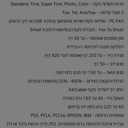
חדות משלוח פקס – Standard, Fine, Super Fine, Photo, Color
3 מצבי קליטה – Fax, Tel, Ans/Fax
PC-FAX - שליחת פקס ישירות מהמחשב (בחיבור USB או דרך הרשת)
Fax To Email - העברת פקס נכנס/יוצא לכתובת Email
מזין מסמכים אוטומטי – עד 50 דף
דופלקס מובנה להדפסה דו-צדדית
מגירת נייר – עד 250 דף (אופציה לעד 820 דף)
מגש ידני – 50 דף
מגש יציאה – עד 150 דף פנים כלפי מטה
הגדלה/הקטנה בצילום – 400% - 25% (ממשטח הזכוכית)
רוחב דף לשידור פקס A4/Letter
משקל נייר - 60 עד 163 גרם במגירה
60 עד 220 גרם במזין ידני (בייפס)
אמולציית הדפסה - PS3, PCL6, PCL5e, EPSON, IBM
עברית צרובה להדפסה בדוס באמולציות PCL, (דרך הרשת בלבד או דרך