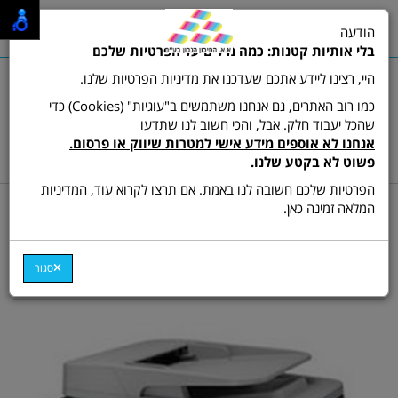
0
הודעה
תפריט
בלי אותיות קטנות: כמה מילים על הפרטיות שלכם
היי, רצינו ליידע אתכם שעדכנו את מדיניות הפרטיות שלנו.
כמו רוב האתרים, גם אנחנו משתמשים ב"עוגיות" (Cookies) כדי
שהכל יעבוד חלק. אבל, והכי חשוב לנו שתדעו
שרות לקוחות ותמיכה:
03-9511473
אנחנו לא אוספים מידע אישי למטרות שיווק או פרסום.
hamikun4u@gmail.com
פשוט לא בקטע שלנו.
הפרטיות שלכם חשובה לנו באמת. אם תרצו לקרוא עוד, המדיניות
דף בית
מדפסות
מדפסת משולבת ש/ל
המלאה זמינה כאן.
מדפסת משולבת סמסונג דגם
SCX-4833FD
סגור