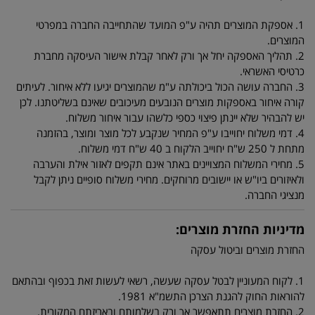
1. אספקת המוצרים תהיה ע"פ המועד שהתחייבה החברה במפרטי
המוצרים.
2. תהליך האספקה יחל אך ורק לאחר קבלת אישור העיסקה מחברת
כרטיסי האשראי.
3. החברה עושה הכול ביכולתה ע"מ שהמוצרים יגיעו ללא איחור. לעיתים
קורה איחור באספקות מוצרים הנובעים מעיכובים שאינם בשליטתנו. לכן
יש להבהיר שלא יינתן פיצוי כספי כלשהו עבור איחור משלוח.
4. דמי משלוח יחוייבו ע"פ המחיר שנקבע לכל מוצר ומוצר, בהזמנה
מתחת ל 250 ש"ח יחוייב הלקוח ב 40 ש"ח דמי משלוח.
5. מחירי המשלוח המצויינים באתר אינם תקפים לאזור אילת והערבה
ולאיזורים ביו"ש או יישובים מרוחקים. מחירי משלוח סופיים ניתן לקבל
מנציגי החברה.
מדיניות החזרת מוצרים:
החזרת מוצרים וביטול עסקה
1. לקוח המעוניין לבטל עסקה שעשה, רשאי לעשות זאת בכפוף ובהתאם
להוראות החוק להגנת הצרכן התשמ"א 1981.
2. החזרת מוצרים תתאפשר אך ורק בשלמותם ובאריזתם המקורית.