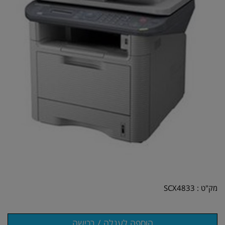
מק"ט :
SCX4833