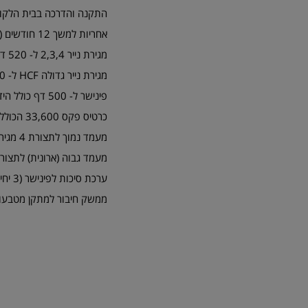
התקנה והדרכה בבית הלקו
אחריות למשך 12 חודשים ( שנה אחת ) בבית הלקוח מחברת א.א. המיכון הנכון בע"מ
מגירת נייר 2,3,4 ל- 520 דף כל מגירה
מגירת נייר גדולה HCF ל- 2,100 דף
פינישר ל- 500 דף כולל הידוק סיכה אחת ל-50 דף (נדרש ערכת סיכות)
כרטיס פקס 33,600 הכולל זיכרון 16MB לאכסון כ- 1280 דף, ו- 200 זכרונות חיוג
מעמד נמוך לתצורת 4 מגירות
מעמד גבוה (ארונית) לתצורת 2 מגיר
ערכת סיכות לפינישר (3 יחידות בערכה)
ממשק חיבור למתקן מטבעות