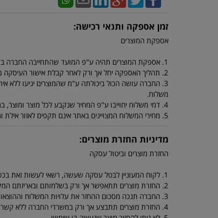
זמן אספקה ותנאי רכישה:
אספקת המוצרים
1. אספקת המוצרים תהיה ע"פ המועד שהתחייבה החברה במפרטי המוצרים.
2. תהליך האספקה יחל אך ורק לאחר קבלת אישור העיסקה מחברת כרטיסי האשראי.
3. החברה עושה הכול ביכולתה ע"מ שהמוצרים יגיעו ללא איחו
משלוח.
4. דמי משלוח יחוייבו ע"פ המחיר שנקבע לכל מוצר ומוצר, בהזמנה מתחת ל 250 ש"ח יחוייב הלקוח ב 40 ש"ח דמי משלוח.
5. מחירי המשלוח המצויינים באתר אינם תקפים לאזור אילת והערבה ולאיזורים ביו"ש או יישובים מרוחקים. מחירי משלוח סופיים ניתן לקבל מנציגי החברה.
מדיניות החזרת מוצרים:
החזרת מוצרים וביטול עסקה
1. לקוח המעוניין לבטל עסקה שעשה, רשאי לעשות זאת בכפוף ובהתאם להוראות החוק להגנת הצרכן התשמ"א 1981.
2. החזרת מוצרים תתאפשר אך ורק בשלמותם ובאריזתם המקורית.
3. החברה תנכה מסכום ההחזר את עלויות המשלוח וההוצאות שנגרמו לה בעקבות החזרת המוצרים.
4. החזרת מוצרים תתבצע אך ורק במשרדי החברה ללא קשר למיקום הלקוח, אם הלקוח מחליט לשלוח את המוצר ע"י חברת שליחויות, יהיה הלקוח אחראי למצב המוצר שהחזיר.
5. לא ניתן להחזיר מוצר שנעשה בו שימוש.