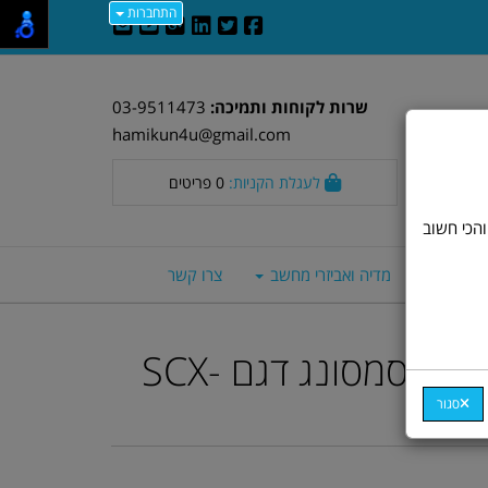
התחברות
שרות לקוחות ותמיכה:
03-9511473
hamikun4u@gmail.com
לעגלת הקניות:
0
פריטים
וד חלק. אבל, והכי חשוב
סה חכמים
מדיה ואביזרי מחשב
צרו קשר
מדפסת משולבת סמסונג דגם SCX-
סגור