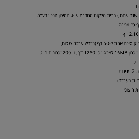
ח
ות
 חיצוני