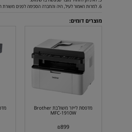
6. למרות האמור לעיל, היה והחברה הסכימה לפנים משורת הדין לקבל בחזרה מוצר שנעשה בו שימוש על ידי הלקוח - ינוכו מסכום ההחזר דמי המשלוח וסכום אשר יוחלט עליו ע"י החברה.
מוצרים דומים:
מדפסת לייזר משולבת Brother
MFC-1910W
₪
899