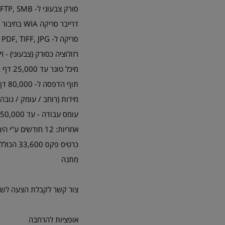
סורק צבעוני ל- Email, FTP, SMB ולמחשבים ברשת
דרייבר סריקה WIA בחיבור USB, ו- TWAIN בחיבור USB או ברשת TCP/IP
סריקה ל- PDF, TIFF, JPG
רזולוציה כסורק (צבעוני) - 4800DPI (מוגבר)
מיכל טונר עד 25,000 דף בכיסוי 5% (התחלתי מלא)
תוף הדפסה ל- 80,000 דף
מידות (רוחב / עומק / גובה) - 641 / 494 / 607 מ"מ (ללא אבזרים אופצי
עומס עבודה - עד 250,000 דפי הדפסה לחודש
אחריות: 12 חודשים ע"י היבואן
מתנה
צור קשר לקבלת הצעה לשכ
אופציות להרחבה