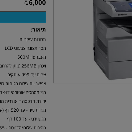
₪
6,000
תיאור:
תכונות עיקריות
מסך תצוגה צבעוני LCD
מעבד 500MHz
זיכרון 256MB (ניתן להרחבה עד 512MB)
צילום עד 999 עותקים
אפשרויות צילום מגוונות כול
מזין מסמכים אוטומטי דו-צדדי - ע
יחידת הדפסה דו-צדדית מו
מגירת נייר - עד 520 דף (אופציה ל-4 מגירות)
מגש ידני - עד 100 דף
מהירות צילום/הדפסה - 55 דף לדקה ב- 600dpi