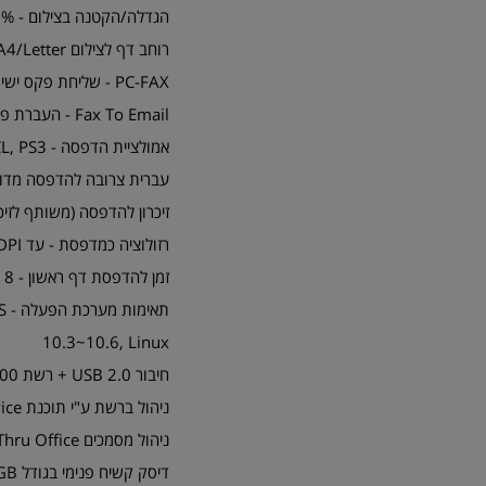
הגדלה/הקטנה בצילום - 400%-25% (ממשטח הזכוכית)
רוחב דף לצילום A4/Letter
PC-FAX - שליחת פקס ישירות מהמחשב (בחיבור USB או דרך הרשת)
Fax To Email - העברת פקס נכנס/יוצא לכתובת Email (במידה והותקנה יחידת פקס)
אמולציית הדפסה - EPSON, IBM, PCL, PS3
עברית צרובה להדפסה מדוס באמולציית  PCL
זיכרון להדפסה (משותף לזיכרון 
רזולוציה כמדפסת - עד 1200DPI
זמן להדפסת דף ראשון - 8 שניות
תא
10.3~10.6, Linux
חיבור USB 2.0 + רשת 10/100/1000
ניהול ברשת ע"י תוכנת SyncThru Web Service / Admin Service
ניהול מסמכים SmarThru Office
דיסק קשיח פנימי בגודל 80GB לשמירת מסמכים וניהול תור הדפסות