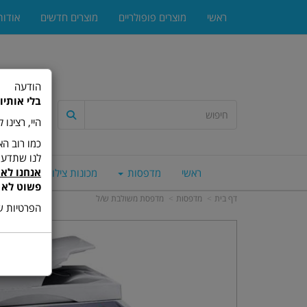
ראשי
מוצרים פופולריים
מוצרים חדשים
אודות
הודעה
בלי אותיו
היי, רצינו
לנו שתדעו
אנחנו לא 
ראשי
מדפסות
מכונות צילום
סורק
פשוט לא 
דף בית
מדפסות
מדפסת משולבת ש/ל
הפרטיות של