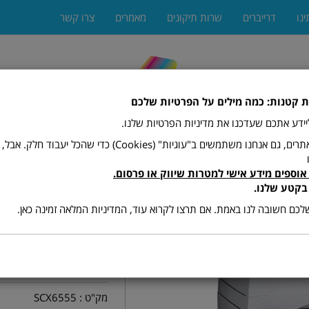
ינו
דרייברים
שרות תיקונים
מאמרים
צרו קשר
ת קטנות: כמה מילים על הפרטיות שלכם
 ליידע אתכם שעדכנו את מדיניות הפרטיות שלנו.
כמו רוב האתרים, גם אנחנו משתמשים ב"עוגיות" (Cookies) כדי שהכל יעב
אוספים מידע אישי למטרות שיווק או פרסום.
ים
מגרסות
מתכלים (טונרים ודיו)
פקסים
פתרונות הדפ
בקטע שלנו.
כם חשובה לנו באמת. אם תרצו לקרוא עוד, המדיניות המלאה זמינה כאן.
6555N
מק"ט :
SCX6555