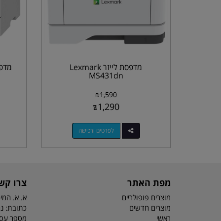
מדפסת לייזר Lexmark
MS431dn
₪
1,590
₪
1,290
לפרטים ורכישה
מפת האתר
צרו קש
מוצרים פופולריים
א. א. המיכ
מוצרים חדשים
כתובת: נח מוזס 6
ראשי
מספר עסק: 3044