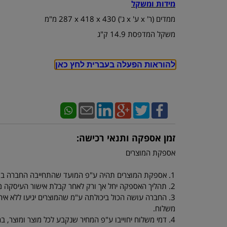
מידות ומשקל
ממדים (ר' x ע' x ג') 430 x‏ 418 x‏ 287 מ"מ
משקל המדפסת 14.9 ק"ג
להוראות הפעלה בעברית לחץ כאן
זמן אספקה ותנאי רכישה:
אספקת המוצרים
1. אספקת המוצרים תהיה ע"פ המועד שהתחייבה החברה במפרטי המוצרים.
2. תהליך האספקה יחל אך ורק לאחר קבלת אישור העיסקה מחברת כרטיסי האשראי.
3. החברה עושה הכול ביכולתה ע"מ שהמוצרים יגיעו ללא איחו
משלוח.
4. דמי משלוח יחוייבו ע"פ המחיר שנקבע לכל מוצר ומוצר, בהזמנה מתחת ל 250 ש"ח יחוייב הלקוח ב 40 ש"ח דמי משלוח.