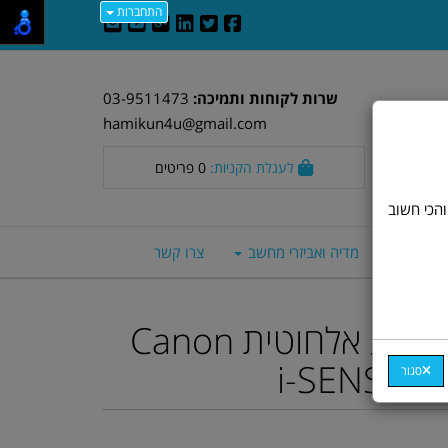
התחברות
שרות לקוחות ותמיכה:
03-9511473
hamikun4u@gmail.com
לעגלת הקניות:
0
פריטים
וד חלק. אבל, והכי חשוב
סה חכמים
מדיה ואביזרי מחשב
צרו קשר
מדפסת לייזר צבע אלחוטית Canon
i-SENSYS
סגור