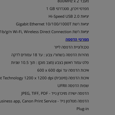
מעבד ‎800MHz x 2‏
מפרטי זיכרון, סטנדרטי ‎1 GB
יציאת Hi-Speed USB 2.0
יציאת רשת Gigabit Ethernet 10/100/1000T‏
יציאת רשת 802.11b/g/n Wi-Fi, Wireless Direct Connection
מפרטי הדפסה
טכנולוגיית הדפסה לייזר
מהירות הדפסה בשחור/ צבע : עד 18 עמודים לדקה
פלט עמוד ראשון בצבע (מצב מוכן) : תוך 10.5 שניות
איכות הדפסה ‎עד ‎‏600‎ x 600 dpi
איכות הדפסה (מיטבית) Refinement Technology 1200‎ x 1200 dpi‏
שפות הדפסה UFRII
הדפסה ישירה מזיכרון נייד - JPEG, TIFF, PDF
הדפסה מטלפון נייד - on Print Service
Plug-in