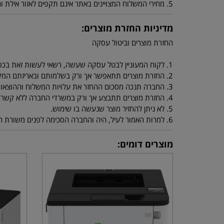
5. מחירי המשלוח המצויינים באתר אינם תקפים לאזור אילת והערבה ולאיזורים ביו"ש או יישובים מרוחקים. מחירי משלוח סופיים ניתן לקבל מנציגי החברה.
מדיניות החזרת מוצרים:
החזרת מוצרים וביטול עסקה
1. לקוח המעוניין לבטל עסקה שעשה, רשאי לעשות זאת בכפוף ובהתאם להוראות החוק להגנת הצרכן התשמ"א 1981.
2. החזרת מוצרים תתאפשר אך ורק בשלמותם ובאריזתם המקורית.
3. החברה תנכה מסכום ההחזר את עלויות המשלוח וההוצאות שנגרמו לה בעקבות החזרת המוצרים.
4. החזרת מוצרים תתבצע אך ורק במשרדי החברה ללא קשר למיקום הלקוח, אם הלקוח מחליט לשלוח את המוצר ע"י חברת שליחויות, יהיה הלקוח אחראי למצב המוצר שהחזיר.
5. לא ניתן להחזיר מוצר שנעשה בו שימוש.
6. למרות האמור לעיל, היה והחברה הסכימה לפנים משורת הדין לקבל בחזרה מוצר שנעשה בו שימוש על ידי הלקוח - ינוכו מסכום ההחזר דמי המשלוח וסכום אשר יוחלט עליו ע"י החברה.
מוצרים דומים: