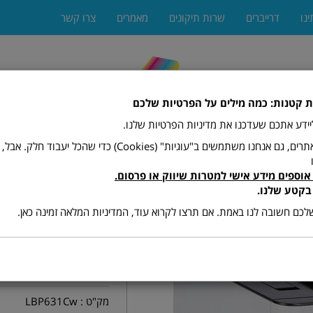
ינו
דרייברים
שרות תיקונים
מאמרים
צרו קשר
ת קטנות: כמה מילים על הפרטיות שלכם
 ליידע אתכם שעדכנו את מדיניות הפרטיות שלנו.
כמו רוב האתרים, גם אנחנו משתמשים ב"עוגיות" (Cookies) כדי שהכל יעב
אוספים מידע אישי למטרות שיווק או פרסום.
ים
מגרסות
מתכלים (טונרים ודיו)
פקסים
פתרונות הדפ
בקטע שלנו.
כם חשובה לנו באמת. אם תרצו לקרוא עוד, המדיניות המלאה זמינה כאן.
 LBP631Cw
מק"ט :
LBP631Cw