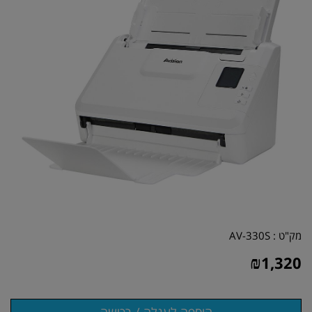
מק"ט :
AV-330S
₪
1,320