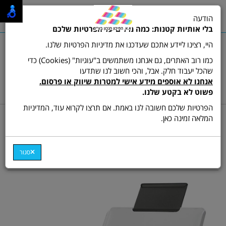
0
הודעה
תפריט
בלי אותיות קטנות: כמה מילים על הפרטיות שלכם
היי, רצינו ליידע אתכם שעדכנו את מדיניות הפרטיות שלנו.
כמו רוב האתרים, גם אנחנו משתמשים ב"עוגיות" (Cookies) כדי
שהכל יעבוד חלק. אבל, והכי חשוב לנו שתדעו
שרות לקוחות ותמיכה:
03-9511473
אנחנו לא אוספים מידע אישי למטרות שיווק או פרסום.
hamikun4u@gmail.com
פשוט לא בקטע שלנו.
הפרטיות שלכם חשובה לנו באמת. אם תרצו לקרוא עוד, המדיניות
דף בית
סורקים
המלאה זמינה כאן.
סורק צבעוני חד צדדי Avision
AV-330S
סגור