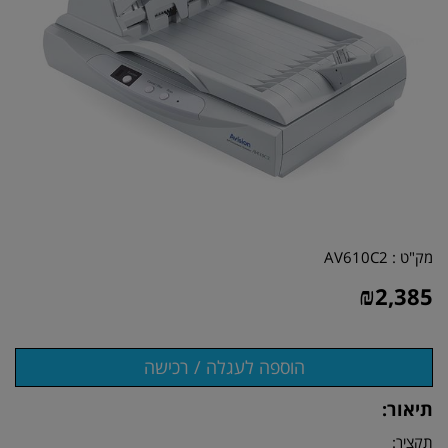
מק"ט :
AV610C2
₪
2,385
תיאור:
תקציר: