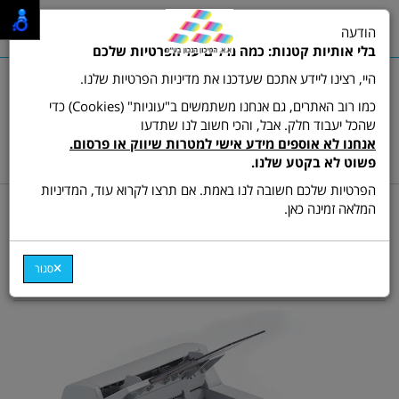
0
הודעה
תפריט
בלי אותיות קטנות: כמה מילים על הפרטיות שלכם
היי, רצינו ליידע אתכם שעדכנו את מדיניות הפרטיות שלנו.
כמו רוב האתרים, גם אנחנו משתמשים ב"עוגיות" (Cookies) כדי
שהכל יעבוד חלק. אבל, והכי חשוב לנו שתדעו
שרות לקוחות ותמיכה:
03-9511473
אנחנו לא אוספים מידע אישי למטרות שיווק או פרסום.
hamikun4u@gmail.com
פשוט לא בקטע שלנו.
הפרטיות שלכם חשובה לנו באמת. אם תרצו לקרוא עוד, המדיניות
דף בית
סורקים
המלאה זמינה כאן.
סורק צבעוני חד צדדי Avision
AV-610C2
סגור