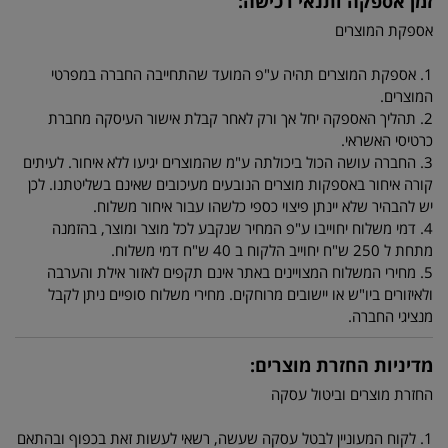
זמן אספקה ותנאי רכישה:
אספקת המוצרים
1. אספקת המוצרים תהיה ע"פ המועד שהתחייבה החברה במפרטי
המוצרים.
2. תהליך האספקה יחל אך ורק לאחר קבלת אישור העיסקה מחברת
כרטיסי האשראי.
3. החברה עושה הכול ביכולתה ע"מ שהמוצרים יגיעו ללא איחור. לעיתים
קורה איחור באספקות מוצרים הנובעים מעיכובים שאינם בשליטתנו. לכן
יש להבהיר שלא יינתן פיצוי כספי כלשהו עבור איחור משלוח.
4. דמי משלוח יחוייבו ע"פ המחיר שנקבע לכל מוצר ומוצר, בהזמנה
מתחת ל 250 ש"ח יחוייב הלקוח ב 40 ש"ח דמי משלוח.
5. מחירי המשלוח המצויינים באתר אינם תקפים לאזור אילת והערבה
ולאיזורים ביו"ש או יישובים מרוחקים. מחירי משלוח סופיים ניתן לקבל
מנציגי החברה.
מדיניות החזרת מוצרים:
החזרת מוצרים וביטול עסקה
1. לקוח המעוניין לבטל עסקה שעשה, רשאי לעשות זאת בכפוף ובהתאם