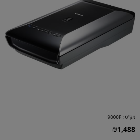
מק"ט :
9000F
₪
1,488