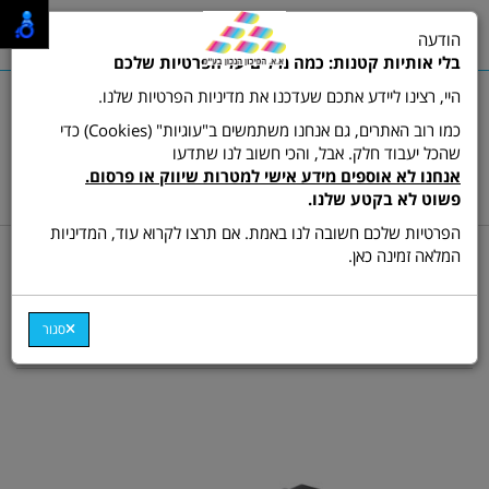
0
הודעה
תפריט
בלי אותיות קטנות: כמה מילים על הפרטיות שלכם
היי, רצינו ליידע אתכם שעדכנו את מדיניות הפרטיות שלנו.
כמו רוב האתרים, גם אנחנו משתמשים ב"עוגיות" (Cookies) כדי
שהכל יעבוד חלק. אבל, והכי חשוב לנו שתדעו
שרות לקוחות ותמיכה:
03-9511473
אנחנו לא אוספים מידע אישי למטרות שיווק או פרסום.
hamikun4u@gmail.com
פשוט לא בקטע שלנו.
הפרטיות שלכם חשובה לנו באמת. אם תרצו לקרוא עוד, המדיניות
דף בית
סורקים
המלאה זמינה כאן.
סורק שולחני CanoScan
9000F
סגור