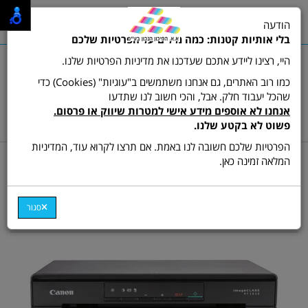
0
הודעה
תפריט
בלי אותיות קטנות: כמה מילים על הפרטיות שלכם
היי, רצינו ליידע אתכם שעדכנו את מדיניות הפרטיות שלנו.
כמו רוב האתרים, גם אנחנו משתמשים ב"עוגיות" (Cookies) כדי
שהכל יעבוד חלק. אבל, והכי חשוב לנו שתדעו
שרות לקוחות ותמיכה:
03-9511473
אנחנו לא אוספים מידע אישי למטרות שיווק או פרסום.
hamikun4u@gmail.com
פשוט לא בקטע שלנו.
הפרטיות שלכם חשובה לנו באמת. אם תרצו לקרוא עוד, המדיניות
דף בית
מדפסות
מדפסת משולבת ש/ל
המלאה זמינה כאן.
מדפסת משולבת דגם Canon
i-SENSYS MF-3010
סגור