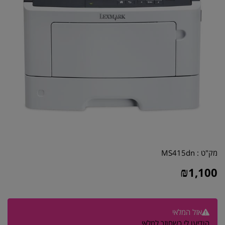
מק"ט :
MS415dn
₪
1,100
אזל המלאי
הודיעו לי כשחוזר למלאי