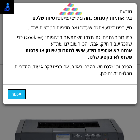
0
הודעה
תפריט
בלי אותיות קטנות: כמה מילים על הפרטיות שלכם
היי, רצינו ליידע אתכם שעדכנו את מדיניות הפרטיות שלנו.
כמו רוב האתרים, גם אנחנו משתמשים ב"עוגיות" (Cookies) כדי
שהכל יעבוד חלק. אבל, והכי חשוב לנו שתדעו
שרות לקוחות ותמיכה:
03-9511473
אנחנו לא אוספים מידע אישי למטרות שיווק או פרסום.
hamikun4u@gmail.com
פשוט לא בקטע שלנו.
הפרטיות שלכם חשובה לנו באמת. אם תרצו לקרוא עוד, המדיניות
דף בית
מדפסות
מדפסת לייזר ש/ל
המלאה זמינה כאן.
מדפסת לייזר Lexmark MS-
415dn
סגור