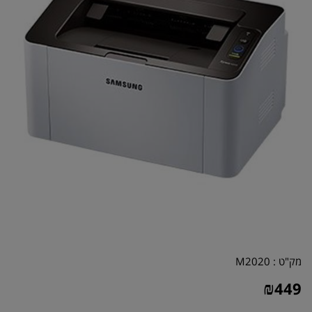
מק"ט :
M2020
₪
449