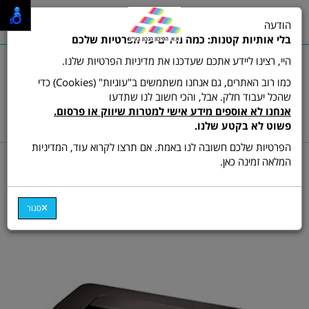
0
הודעה
תפריט
בלי אותיות קטנות: כמה מילים על הפרטיות שלכם
היי, רצינו ליידע אתכם שעדכנו את מדיניות הפרטיות שלנו.
כמו רוב האתרים, גם אנחנו משתמשים ב"עוגיות" (Cookies) כדי
שהכל יעבוד חלק. אבל, והכי חשוב לנו שתדעו
שרות לקוחות ותמיכה:
03-9511473
אנחנו לא אוספים מידע אישי למטרות שיווק או פרסום.
hamikun4u@gmail.com
פשוט לא בקטע שלנו.
הפרטיות שלכם חשובה לנו באמת. אם תרצו לקרוא עוד, המדיניות
דף בית
מדפסות
מדפסת לייזר ש/ל
המלאה זמינה כאן.
מדפסת לייזר סמסונג דגם
Xpress Pro SL-M2020
סגור