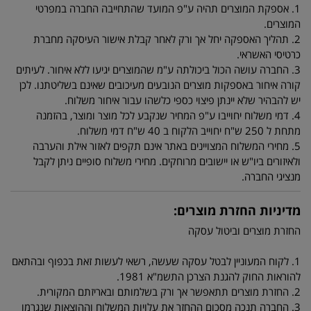
1. אספקת המוצרים תהיה ע"פ המועד שהתחייבה החברה במפרטי
המוצרים.
2. תהליך האספקה יחל אך ורק לאחר קבלת אישור העיסקה מחברת
כרטיסי האשראי.
3. החברה עושה הכול ביכולתה ע"מ שהמוצרים יגיעו ללא איחור. לעיתים
קורה איחור באספקות מוצרים הנובעים מעיכובים שאינם בשליטתנו. לכן
יש להבהיר שלא יינתן פיצוי כספי כלשהו עבור איחור משלוח.
4. דמי משלוח יחוייבו ע"פ המחיר שנקבע לכל מוצר ומוצר, בהזמנה
מתחת ל 250 ש"ח יחוייב הלקוח ב 40 ש"ח דמי משלוח.
5. מחירי המשלוח המצויינים באתר אינם תקפים לאזור אילת והערבה
ולאיזורים ביו"ש או יישובים מרוחקים. מחירי משלוח סופיים ניתן לקבל
מנציגי החברה.
מדיניות החזרת מוצרים:
החזרת מוצרים וביטול עסקה
1. לקוח המעוניין לבטל עסקה שעשה, רשאי לעשות זאת בכפוף ובהתאם
להוראות החוק להגנת הצרכן התשמ"א 1981.
2. החזרת מוצרים תתאפשר אך ורק בשלמותם ובאריזתם המקורית.
3. החברה תנכה מסכום ההחזר את עלויות המשלוח וההוצאות שנגרמו