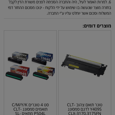
6. למרות האמור לעיל, היה והחברה הסכימה לפנים משורת הדין לקבל
בחזרה מוצר שנעשה בו שימוש על ידי הלקוח - ינוכו מסכום ההחזר דמי
המשלוח וסכום אשר יוחלט עליו ע"י החברה.
מוצרים דומים:
טונר תואם צהוב CLT-
סט 4 טונרים C/M/Y/K
Y409S לדגם סמסונג
תואמים סמסונג CLT-
CLX-3170,3175FN
P504L מתאים SL-