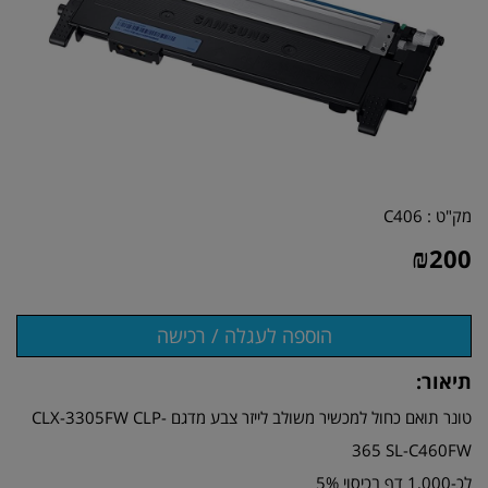
מק"ט :
C406
₪
200
תיאור:
טונר תואם כחול למכשיר משולב לייזר צבע מדגם CLX-3305FW CLP-
365 SL-C460FW
לכ-1,000 דף בכיסוי 5%