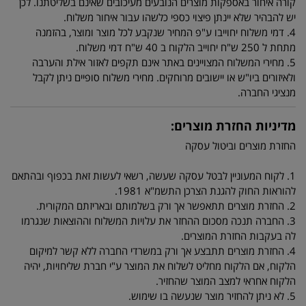
קורה איחור באספקות מוצרים הנובעים מעיכובים שאינם בשליטתנו. לכן
יש להבהיר שלא יינתן פיצוי כספי כלשהו עבור איחור משלוח.
4. דמי משלוח יחוייבו ע"פ המחיר שנקבע לכל מוצר ומוצר, בהזמנה
מתחת ל 250 ש"ח יחוייב הלקוח ב 40 ש"ח דמי משלוח.
5. מחירי המשלוח המצויינים באתר אינם תקפים לאזור אילת והערבה
ולאיזורים ביו"ש או יישובים מרוחקים. מחירי משלוח סופיים ניתן לקבל
מנציגי החברה.
מדיניות החזרת מוצרים:
החזרת מוצרים וביטול עסקה
1. לקוח המעוניין לבטל עסקה שעשה, רשאי לעשות זאת בכפוף ובהתאם
להוראות החוק להגנת הצרכן התשמ"א 1981.
2. החזרת מוצרים תתאפשר אך ורק בשלמותם ובאריזתם המקורית.
3. החברה תנכה מסכום ההחזר את עלויות המשלוח וההוצאות שנגרמו
לה בעקבות החזרת המוצרים.
4. החזרת מוצרים תתבצע אך ורק במשרדי החברה ללא קשר למיקום
הלקוח, אם הלקוח מחליט לשלוח את המוצר ע"י חברת שליחויות, יהיה
הלקוח אחראי למצב המוצר שהחזיר.
5. לא ניתן להחזיר מוצר שנעשה בו שימוש.