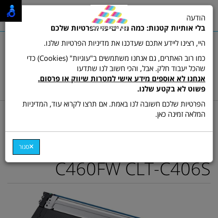
0
הודעה
תפריט
בלי אותיות קטנות: כמה מילים על הפרטיות שלכם
היי, רצינו ליידע אתכם שעדכנו את מדיניות הפרטיות שלנו.
כמו רוב האתרים, גם אנחנו משתמשים ב"עוגיות" (Cookies) כדי
שהכל יעבוד חלק. אבל, והכי חשוב לנו שתדעו
שרות לקוחות ותמיכה:
03-9511473
אנחנו לא אוספים מידע אישי למטרות שיווק או פרסום.
hamikun4u@gmail.com
פשוט לא בקטע שלנו.
הפרטיות שלכם חשובה לנו באמת. אם תרצו לקרוא עוד, המדיניות
דף בית
מתכלים (טונרים ודיו)
טונר צבע תואם
המלאה זמינה כאן.
טונר כחול תואם Samsung
CLX-3305 CLP-365 SL-
סגור
C460FW CLT-C406S