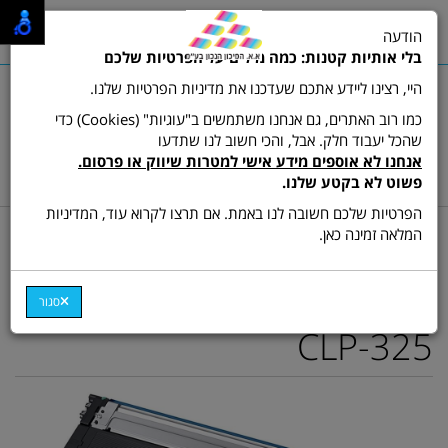
0
הודעה
תפריט
בלי אותיות קטנות: כמה מילים על הפרטיות שלכם
היי, רצינו ליידע אתכם שעדכנו את מדיניות הפרטיות שלנו.
כמו רוב האתרים, גם אנחנו משתמשים ב"עוגיות" (Cookies) כדי
שהכל יעבוד חלק. אבל, והכי חשוב לנו שתדעו
שרות לקוחות ותמיכה:
03-9511473
אנחנו לא אוספים מידע אישי למטרות שיווק או פרסום.
hamikun4u@gmail.com
פשוט לא בקטע שלנו.
הפרטיות שלכם חשובה לנו באמת. אם תרצו לקרוא עוד, המדיניות
דף בית
מתכלים (טונרים ודיו)
טונר צבע תואם
המלאה זמינה כאן.
טונר תואם כחול CLT-C407S
לדגם סמסונג CLX-3185
סגור
CLP-325