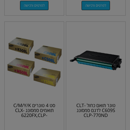
לפרטים ורכישה
לפרטים ורכישה
טונר תואם כחול CLT-
סט 4 טונרים C/M/Y/K
C609S לדגם סמסונג
תואמים סמסונג CLX-
6220FX,CLP-
CLP-770ND
620,670ND