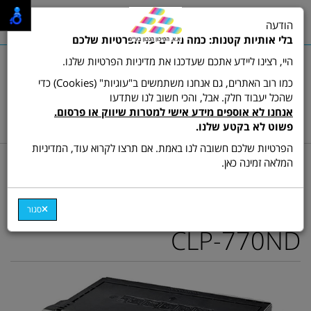
0
הודעה
תפריט
בלי אותיות קטנות: כמה מילים על הפרטיות שלכם
היי, רצינו ליידע אתכם שעדכנו את מדיניות הפרטיות שלנו.
כמו רוב האתרים, גם אנחנו משתמשים ב"עוגיות" (Cookies) כדי
שהכל יעבוד חלק. אבל, והכי חשוב לנו שתדעו
שרות לקוחות ותמיכה:
03-9511473
אנחנו לא אוספים מידע אישי למטרות שיווק או פרסום.
hamikun4u@gmail.com
פשוט לא בקטע שלנו.
הפרטיות שלכם חשובה לנו באמת. אם תרצו לקרוא עוד, המדיניות
דף בית
מתכלים (טונרים ודיו)
טונר צבע תואם
המלאה זמינה כאן.
טונר תואם מגנטה (אדום)
CLT-M609S לדגם סמסונג
סגור
CLP-770ND