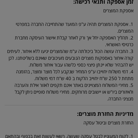
זמן אספקה ותנאי רכישה:
אספקת המוצרים
1. אספקת המוצרים תהיה ע"פ המועד שהתחייבה החברה במפרטי
המוצרים.
2. תהליך האספקה יחל אך ורק לאחר קבלת אישור העיסקה מחברת
כרטיסי האשראי.
3. החברה עושה הכול ביכולתה ע"מ שהמוצרים יגיעו ללא איחור. לעיתים
קורה איחור באספקות מוצרים הנובעים מעיכובים שאינם בשליטתנו. לכן
יש להבהיר שלא יינתן פיצוי כספי כלשהו עבור איחור משלוח.
4. דמי משלוח יחוייבו ע"פ המחיר שנקבע לכל מוצר ומוצר, בהזמנה
מתחת ל 250 ש"ח יחוייב הלקוח ב 40 ש"ח דמי משלוח.
5. מחירי המשלוח המצויינים באתר אינם תקפים לאזור אילת והערבה
ולאיזורים ביו"ש או יישובים מרוחקים. מחירי משלוח סופיים ניתן לקבל
מנציגי החברה.
מדיניות החזרת מוצרים:
החזרת מוצרים וביטול עסקה
1. לקוח המעוניין לבטל עסקה שעשה, רשאי לעשות זאת בכפוף ובהתאם