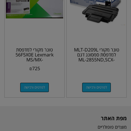
טונר מקורי MLT-D209L
טונר מקורי למדפסת
למדפסת סמסונג דגם
56F5X0E Lexmark
MS/MX-
ML-2855ND,SCX-
421,521,621,622 20K
4824FN,4828FN
₪
725
לפרטים ורכישה
לפרטים ורכישה
מפת האתר
מוצרים פופולריים