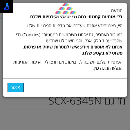
0
הודעה
תפריט
בלי אותיות קטנות: כמה מילים על הפרטיות שלכם
היי, רצינו ליידע אתכם שעדכנו את מדיניות הפרטיות שלנו.
כמו רוב האתרים, גם אנחנו משתמשים ב"עוגיות" (Cookies) כדי
שהכל יעבוד חלק. אבל, והכי חשוב לנו שתדעו
שרות לקוחות ותמיכה:
03-9511473
אנחנו לא אוספים מידע אישי למטרות שיווק או פרסום.
hamikun4u@gmail.com
פשוט לא בקטע שלנו.
הפרטיות שלכם חשובה לנו באמת. אם תרצו לקרוא עוד, המדיניות
דף בית
מתכלים (טונרים ודיו)
טונר ש/ל מקורי
המלאה זמינה כאן.
טונר מקורי SCX-D6345A
למכשיר לייזר משולב סמסונג
סגור
מדגם SCX-6345N