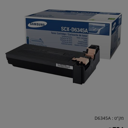
מק"ט :
D6345A