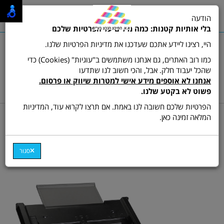
0
הודעה
תפריט
בלי אותיות קטנות: כמה מילים על הפרטיות שלכם
היי, רצינו ליידע אתכם שעדכנו את מדיניות הפרטיות שלנו.
כמו רוב האתרים, גם אנחנו משתמשים ב"עוגיות" (Cookies) כדי
שהכל יעבוד חלק. אבל, והכי חשוב לנו שתדעו
שרות לקוחות ותמיכה:
03-9511473
אנחנו לא אוספים מידע אישי למטרות שיווק או פרסום.
hamikun4u@gmail.com
פשוט לא בקטע שלנו.
הפרטיות שלכם חשובה לנו באמת. אם תרצו לקרוא עוד, המדיניות
דף בית
סורקים
המלאה זמינה כאן.
סורק צבעוני דו צדדי Avision
AD370HN
סגור