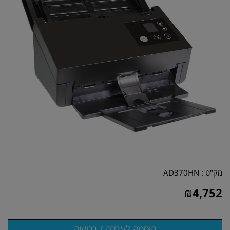
מק"ט :
AD370HN
₪
4,752